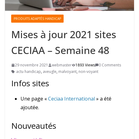
PRODUITS ADAPTÉS HANDICAP
Mises à jour 2021 sites
CECIAA – Semaine 48
29 novembre 2021
webmaster
1893 Views
0 Comments
actu handicap
,
aveugle
,
malvoyant
,
non-voyant
Infos sites
Une page «
Ceciaa International
» a été
ajoutée.
Nouveautés