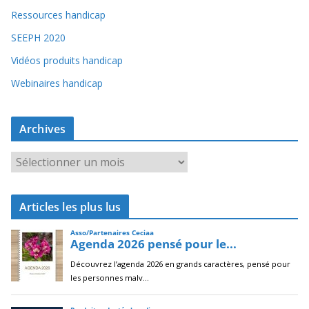
Ressources handicap
SEEPH 2020
Vidéos produits handicap
Webinaires handicap
Archives
A
r
c
Articles les plus lus
h
i
v
e
s