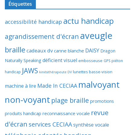
Étiquettes
actu handicap
accessibilité handicap
aveugle
agrandissement d'écran
braille
DAISY
cadeaux dv
canne blanche
Dragon
déficient visuel
Naturally Speaking
embosseuse
GPS piéton
JAWS
lunettes basse-vision
handicap
kinésithérapeute DV
malvoyant
Made In CECIAA
machine à lire
non-voyant
plage braille
promotions
revue
produits handicap
reconnaissance vocale
d'écran
services CECIAA
synthèse vocale