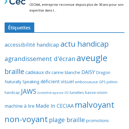
Étiquettes
actu handicap
accessibilité handicap
aveugle
agrandissement d'écran
braille
DAISY
cadeaux dv
canne blanche
Dragon
déficient visuel
Naturally Speaking
embosseuse
GPS piéton
JAWS
lunettes basse-vision
handicap
kinésithérapeute DV
malvoyant
Made In CECIAA
machine à lire
non-voyant
plage braille
promotions