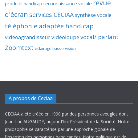
revue
produits handicap
reconnaissance vocale
d'écran
services CECIAA
synthèse vocale
téléphonie adaptée handicap
vocal/ parlant
vidéoagrandisseur
vidéoloupe
Zoomtext
éclairage basse-vision
A propos de Ceciaa
CECIAA a été créée en 1990 par des personnes aveugles dont
Jean-Luc AUGAUDY, aujourd'hui Président de la Société. Notre
philosophie se caractérise par une approche globale de
l'insertion des personnes handicapées. Notre politique est de