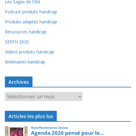
Les Sagas de l'Été
Podcast produits handicap
Produits adaptés handicap
Ressources handicap
SEEPH 2020
Vidéos produits handicap
Webinaires handicap
Archives
A
r
c
Articles les plus lus
h
i
v