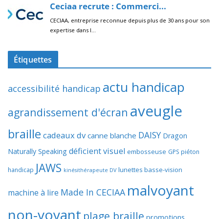
Étiquettes
actu handicap
accessibilité handicap
aveugle
agrandissement d'écran
braille
DAISY
cadeaux dv
canne blanche
Dragon
déficient visuel
Naturally Speaking
embosseuse
GPS piéton
JAWS
lunettes basse-vision
handicap
kinésithérapeute DV
malvoyant
Made In CECIAA
machine à lire
non-voyant
plage braille
promotions