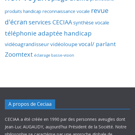
revue
produits handicap
reconnaissance vocale
d'écran
services CECIAA
synthèse vocale
téléphonie adaptée handicap
vocal/ parlant
vidéoagrandisseur
vidéoloupe
Zoomtext
éclairage basse-vision
A propos de Ceciaa
CECIAA a été créée en 1990 par des personnes aveugles dont
Jean-Luc AUGAUDY, aujourd'hui Président de la Société. Notre
philosophie se caractérise par une approche globale de