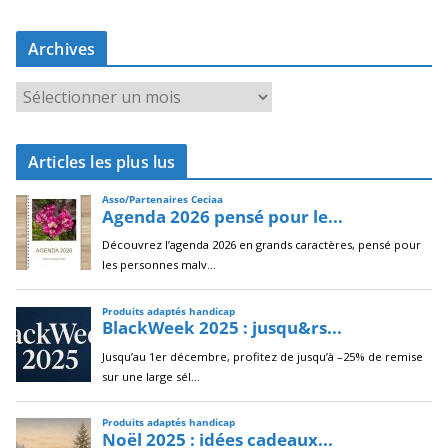
Archives
A
r
c
Articles les plus lus
h
i
v
e
s