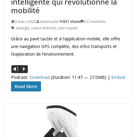
intelligente qui révolutionne la
mobilité
3 mars 2026
webmaster
831 Views
0 Comments
aveugle
,
canne blanche
,
non-voyant
Grâce au pavé tactile et à l’application mobile, elle offre
une navigation GPS complète, des infos transports et
l’exploration de l’environnement.
Lecteur
Vm
P
audio
Podcast:
Download
(Duration: 11:47 — 27.0MB) |
Embed
Read More