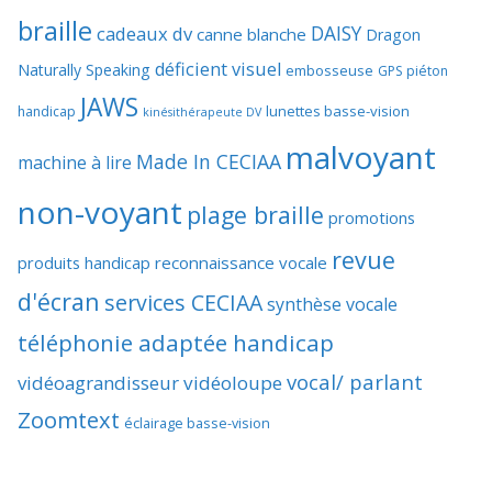
braille
DAISY
cadeaux dv
canne blanche
Dragon
déficient visuel
Naturally Speaking
embosseuse
GPS piéton
JAWS
lunettes basse-vision
handicap
kinésithérapeute DV
malvoyant
Made In CECIAA
machine à lire
non-voyant
plage braille
promotions
revue
produits handicap
reconnaissance vocale
d'écran
services CECIAA
synthèse vocale
téléphonie adaptée handicap
vocal/ parlant
vidéoagrandisseur
vidéoloupe
Zoomtext
éclairage basse-vision