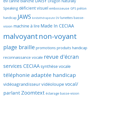
DAISY
dv
canne blanche
Dragon Naturally
déficient visuel
Speaking
embosseuse
GPS piéton
JAWS
lunettes basse-
handicap
kinésithérapeute DV
Made In CECIAA
machine à lire
vision
malvoyant
non-voyant
plage braille
promotions produits handicap
revue d'écran
reconnaissance vocale
services CECIAA
synthèse vocale
téléphonie adaptée handicap
vocal/
vidéoagrandisseur
vidéoloupe
Zoomtext
parlant
éclairage basse-vision