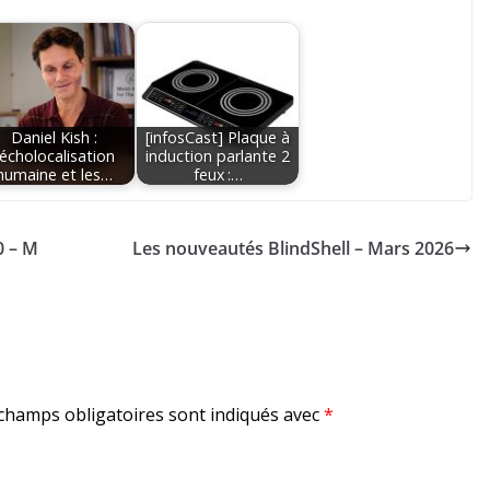
Daniel Kish :
[infosCast] Plaque à
'écholocalisation
induction parlante 2
humaine et les…
feux :…
0 – M
Les nouveautés BlindShell – Mars 2026
champs obligatoires sont indiqués avec
*