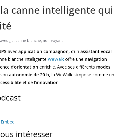
la canne intelligente qui
ité
aveugle
,
canne blanche
,
non-voyant
GPS
avec
application compagnon
, d’un
assistant vocal
anne blanche intelligente
WeWalk
offre une
navigation
ence d’
orientation
enrichie. Avec ses différents
modes
 son
autonomie de 20 h
, la WeWalk s’impose comme un
cessibilité
et de l’
innovation
.
odcast
|
Embed
vous intéresser