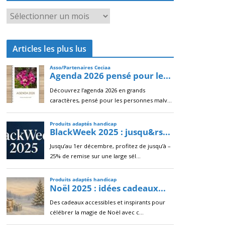
A
r
c
Articles les plus lus
h
i
v
e
s