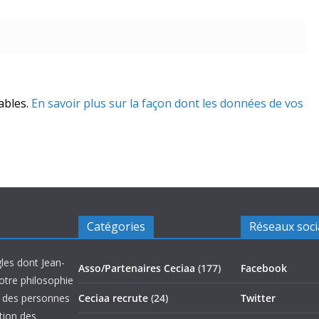
rables.
En savoir plus sur la façon dont les données de vos
Catégories
Réseaux soc
les dont Jean-
Asso/Partenaires Ceciaa
(177)
Facebook
otre philosophie
on des personnes
Ceciaa recrute
(24)
Twitter
ation des