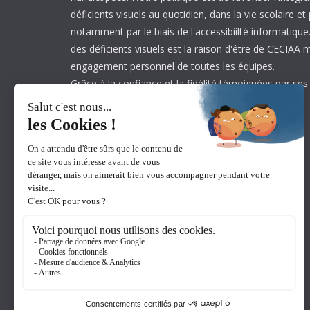
déficients visuels au quotidien, dans la vie scolaire et
notamment par le biais de l'accessibiilté informatique.
des déficients visuels est la raison d'être de CECIAA 
engagement personnel de toutes les équipes.
Grâce à la confiance et la fidélité témoignées par ses
est aujourd’hui leader sur son marché.