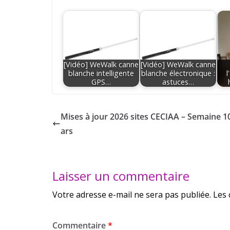
[Vidéo] WeWalk canne
[Vidéo] WeWalk canne
blanche intelligente
blanche électronique :
l
GPS…
astuces…
Mises à jour 2026 sites CECIAA – Semaine 1
ars
Laisser un commentaire
Votre adresse e-mail ne sera pas publiée.
Les 
Commentaire
*