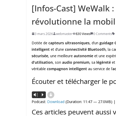
[Infos-Cast] WeWalk : 
révolutionne la mobil
3 mars 2026
webmaster
830 Views
0 Comments
Dotée de
capteurs ultrasoniques
, d’un
guidage 
intelligent
et d’une
connectivité Bluetooth
, la c
sécurisée
, une meilleure
autonomie
et une expéri
d’utilisation
, son
audio premium
, sa
légèreté
et
véritable
compagnon intelligent
au service de l’
ac
Écouter et télécharger le p
d
Lecteur
Vm
P
audio
Podcast:
Download
(Duration: 11:47 — 27.0MB) 
Ces articles peuvent aussi 