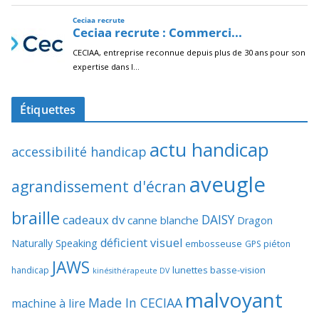
Étiquettes
actu handicap
accessibilité handicap
aveugle
agrandissement d'écran
braille
DAISY
cadeaux dv
canne blanche
Dragon
déficient visuel
Naturally Speaking
embosseuse
GPS piéton
JAWS
lunettes basse-vision
handicap
kinésithérapeute DV
malvoyant
Made In CECIAA
machine à lire