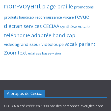
non-voyant
plage braille
promotions
revue
produits handicap
reconnaissance vocale
d'écran
services CECIAA
synthèse vocale
téléphonie adaptée handicap
vocal/ parlant
vidéoagrandisseur
vidéoloupe
Zoomtext
éclairage basse-vision
A propos de Ceciaa
CECIAA a été créée en 1990 par des personnes aveugles dont