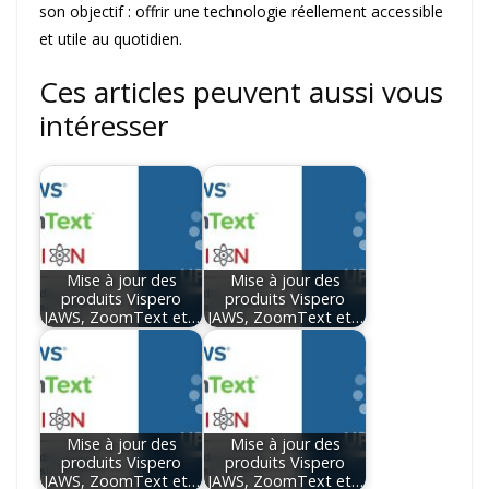
son objectif : offrir une technologie réellement accessible
et utile au quotidien.
Ces articles peuvent aussi vous
intéresser
Mise à jour des
Mise à jour des
produits Vispero
produits Vispero
JAWS, ZoomText et…
JAWS, ZoomText et…
Mise à jour des
Mise à jour des
produits Vispero
produits Vispero
JAWS, ZoomText et…
JAWS, ZoomText et…