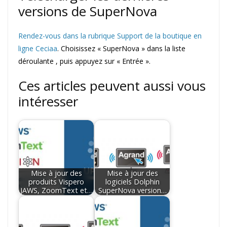
versions de SuperNova
Rendez-vous dans la rubrique Support de la boutique en
ligne Ceciaa
. Choisissez « SuperNova » dans la liste
déroulante , puis appuyez sur « Entrée ».
Ces articles peuvent aussi vous
intéresser
Mise à jour des
Mise à jour des
produits Vispero
logiciels Dolphin
JAWS, ZoomText et…
SuperNova version…