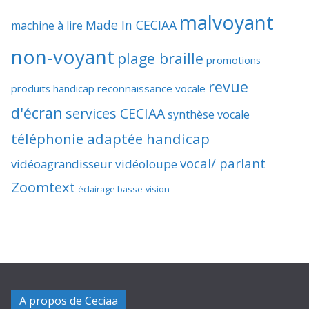
malvoyant
Made In CECIAA
machine à lire
non-voyant
plage braille
promotions
revue
produits handicap
reconnaissance vocale
d'écran
services CECIAA
synthèse vocale
téléphonie adaptée handicap
vocal/ parlant
vidéoagrandisseur
vidéoloupe
Zoomtext
éclairage basse-vision
A propos de Ceciaa