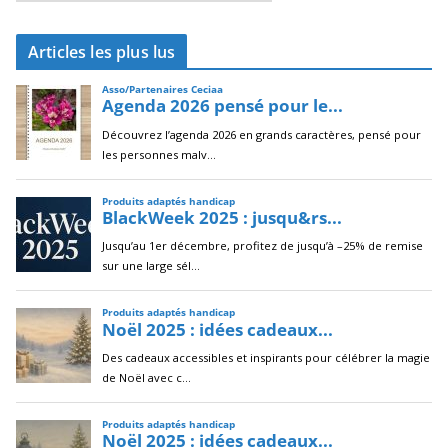
r
c
Articles les plus lus
h
i
v
e
s