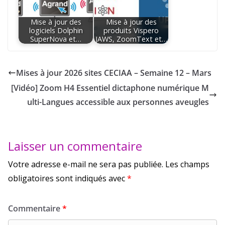
Mise à jour des
Mise à jour des
logiciels Dolphin
produits Vispero
SuperNova et…
JAWS, ZoomText et…
Mises à jour 2026 sites CECIAA – Semaine 12 – Mars
[Vidéo] Zoom H4 Essentiel dictaphone numérique M
ulti-Langues accessible aux personnes aveugles
Laisser un commentaire
Votre adresse e-mail ne sera pas publiée.
Les champs
obligatoires sont indiqués avec
*
Commentaire
*