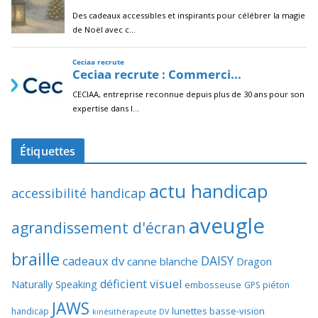
Étiquettes
actu handicap
accessibilité handicap
aveugle
agrandissement d'écran
braille
DAISY
cadeaux dv
canne blanche
Dragon
déficient visuel
Naturally Speaking
embosseuse
GPS piéton
JAWS
lunettes basse-vision
handicap
kinésithérapeute DV