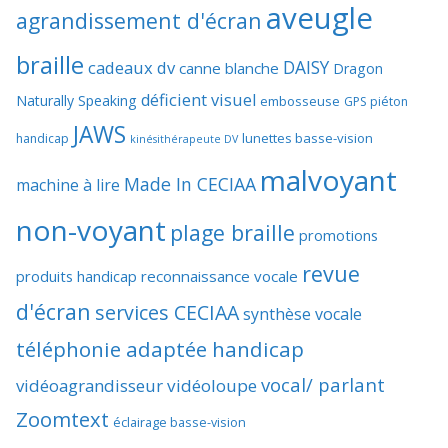
aveugle
agrandissement d'écran
braille
DAISY
cadeaux dv
canne blanche
Dragon
déficient visuel
Naturally Speaking
embosseuse
GPS piéton
JAWS
lunettes basse-vision
handicap
kinésithérapeute DV
malvoyant
Made In CECIAA
machine à lire
non-voyant
plage braille
promotions
revue
produits handicap
reconnaissance vocale
d'écran
services CECIAA
synthèse vocale
téléphonie adaptée handicap
vocal/ parlant
vidéoagrandisseur
vidéoloupe
Zoomtext
éclairage basse-vision