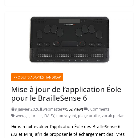
PRODUITS ADAPTÉS HANDICAP
Mise à jour de l’application Éole
pour le BrailleSense 6
9 janvier 2026
webmaster
562 Views
0 Comments
aveugle
,
braille
,
DAISY
,
non-voyant
,
plage braille
,
vocal/ parlant
Hims a fait évoluer l’application Éole des BrailleSense 6
(32 et Mini) afin de proposer le téléchargement des livres