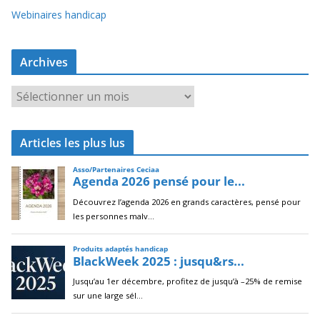
Webinaires handicap
Archives
A
r
c
Articles les plus lus
h
i
v
e
s