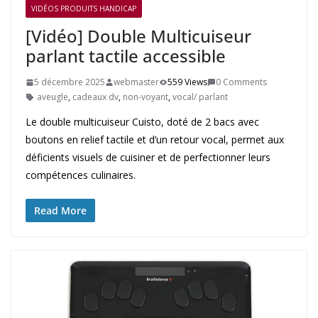
VIDÉOS PRODUITS HANDICAP
[Vidéo] Double Multicuiseur
parlant tactile accessible
5 décembre 2025
webmaster
559 Views
0 Comments
aveugle
,
cadeaux dv
,
non-voyant
,
vocal/ parlant
Le double multicuiseur Cuisto, doté de 2 bacs avec
boutons en relief tactile et d’un retour vocal, permet aux
déficients visuels de cuisiner et de perfectionner leurs
compétences culinaires.
Read More