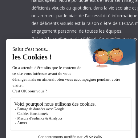
handicapées. Notre politique est de favoriser l'intégr
déficients visuels au quotidien, dans la vie scolaire et
notamment par le biais de l'accessibiilté informatique.
des déficients visuels est la raison d'être de CECIAA 
engagement personnel de toutes les équipes.
Grâce à la confiance et la fidélité témoignées par ses
est aujourd’hui leader sur son marché.