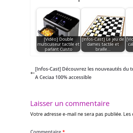
[Vidéo] Double
[Infos-Cast] Le jeu de
[Vi
multicuiseur tactile et
dames tactile et
ca
parlant Cuisto
braille…
[Infos-Cast] Découvrez les nouveautés du tc
A Ceciaa 100% accessible
Laisser un commentaire
Votre adresse e-mail ne sera pas publiée.
Les 
Commentaire
*