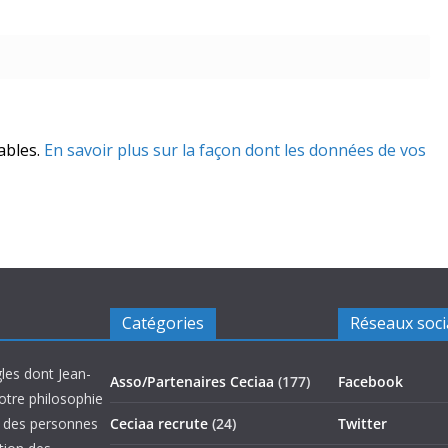
rables.
En savoir plus sur la façon dont les données de vos
Catégories
Réseaux soc
les dont Jean-
Asso/Partenaires Ceciaa
(177)
Facebook
otre philosophie
on des personnes
Ceciaa recrute
(24)
Twitter