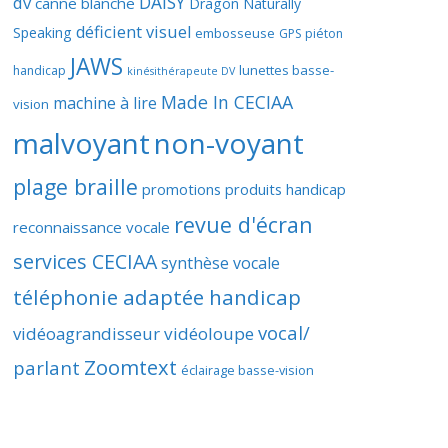
DAISY
dv
canne blanche
Dragon Naturally
déficient visuel
Speaking
embosseuse
GPS piéton
JAWS
lunettes basse-
handicap
kinésithérapeute DV
Made In CECIAA
machine à lire
vision
malvoyant
non-voyant
plage braille
promotions produits handicap
revue d'écran
reconnaissance vocale
services CECIAA
synthèse vocale
téléphonie adaptée handicap
vocal/
vidéoagrandisseur
vidéoloupe
Zoomtext
parlant
éclairage basse-vision