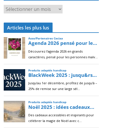
A
r
c
Articles les plus lus
h
i
v
e
s