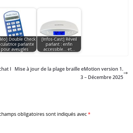
déo] Double Check
[Infos-Cast] Réveil
lculatrice parlante
parlant : enfin
pour aveugles
accessible… et…
hat I
Mise à jour de la plage braille eMotion version 1.
3 – Décembre 2025
champs obligatoires sont indiqués avec
*