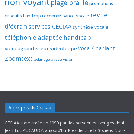
non-voyant
plage braille
promotions
revue
produits handicap
reconnaissance vocale
d'écran
services CECIAA
synthèse vocale
téléphonie adaptée handicap
vocal/ parlant
vidéoagrandisseur
vidéoloupe
Zoomtext
éclairage basse-vision
A propos de Ceciaa
CECIAA a été créée en 1990 par des personnes aveugles dont
Jean-Luc AUGAUDY, aujourd'hui Président de la Société. Notre