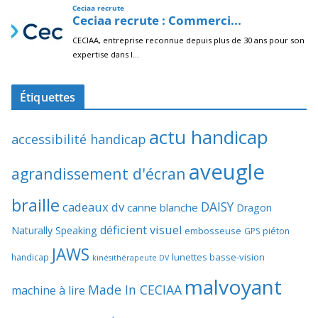
Étiquettes
actu handicap
accessibilité handicap
aveugle
agrandissement d'écran
braille
DAISY
cadeaux dv
canne blanche
Dragon
déficient visuel
Naturally Speaking
embosseuse
GPS piéton
JAWS
lunettes basse-vision
handicap
kinésithérapeute DV
malvoyant
Made In CECIAA
machine à lire