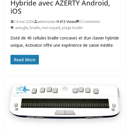
Hybride avec AZERTY Android,
iOS
14 mai 2026
webmaster
415 Views
0 Comments
aveugle
,
braille
,
non-voyant
,
plage braille
Doté de 40 cellules braille concaves et d’un clavier hybride
unique, Activator offre une expérience de saisie inédite.
Read More