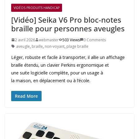
VIDÉOS PRODUITS HANDICAP
[Vidéo] Seika V6 Pro bloc-notes
braille pour personnes aveugles
2 avril 2026
webmaster
503 Views
0 Comments
aveugle
,
braille
,
non-voyant
,
plage braille
Léger, robuste et facile à transporter, il allie un affichage
braille étendu, un clavier Perkins ergonomique et
une suite logicielle complète, pour un usage à
la maison, en déplacement ou à l’école.
Read More