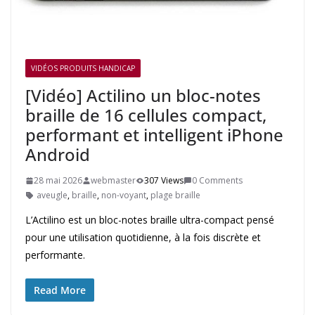
VIDÉOS PRODUITS HANDICAP
[Vidéo] Actilino un bloc-notes
braille de 16 cellules compact,
performant et intelligent iPhone
Android
28 mai 2026
webmaster
307 Views
0 Comments
aveugle
,
braille
,
non-voyant
,
plage braille
L’Actilino est un bloc-notes braille ultra-compact pensé
pour une utilisation quotidienne, à la fois discrète et
performante.
Read More