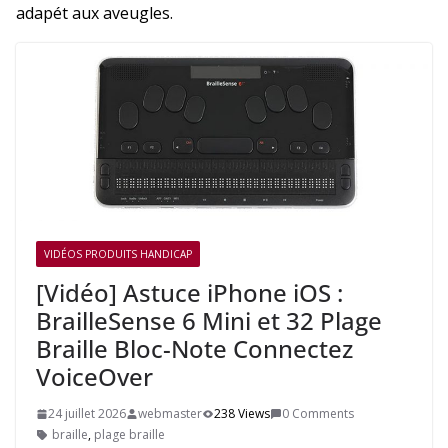
adapét aux aveugles.
VIDÉOS PRODUITS HANDICAP
[Vidéo] Astuce iPhone iOS :
BrailleSense 6 Mini et 32 Plage
Braille Bloc-Note Connectez
VoiceOver
24 juillet 2026
webmaster
238 Views
0 Comments
braille
,
plage braille