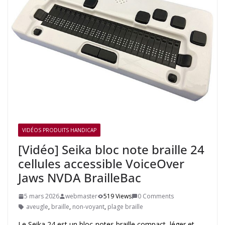
VIDÉOS PRODUITS HANDICAP
[Vidéo] Seika bloc note braille 24
cellules accessible VoiceOver
Jaws NVDA BrailleBac
5 mars 2026
webmaster
519 Views
0 Comments
aveugle
,
braille
,
non-voyant
,
plage braille
Le Seika 24 est un bloc-notes braille compact, léger et