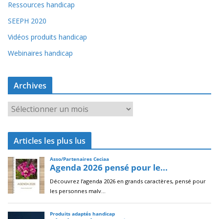
Ressources handicap
SEEPH 2020
Vidéos produits handicap
Webinaires handicap
Archives
A
r
c
Articles les plus lus
h
i
v
e
s