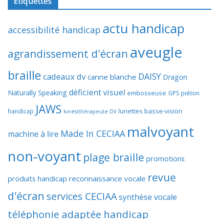
Étiquettes
actu handicap
accessibilité handicap
aveugle
agrandissement d'écran
braille
DAISY
cadeaux dv
canne blanche
Dragon
déficient visuel
Naturally Speaking
embosseuse
GPS piéton
JAWS
lunettes basse-vision
handicap
kinésithérapeute DV
malvoyant
Made In CECIAA
machine à lire
non-voyant
plage braille
promotions
revue
produits handicap
reconnaissance vocale
d'écran
services CECIAA
synthèse vocale
téléphonie adaptée handicap