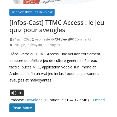
PODCAST PRODUITS HANDICAP
[Infos-Cast] TTMC Access : le jeu
quiz pour aveugles
24 avril 2026
webmaster
434 Views
0 Comments
aveugle
,
malvoyant
,
non-voyant
Découverte du TTMC Access, une version totalement
adaptée du célèbre jeu de culture générale ! Plateau
tactile, puces NFC, application vocale sur iPhone et
Android… enfin un vrai jeu inclusif pour les personnes
aveugles et malvoyantes.
Lecteur
Vm
P
audio
Podcast:
Download
(Duration: 5:31 — 12.6MB) |
Embed
Read More