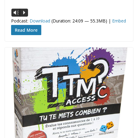
Lecteur
Vm
P
audio
Podcast:
Download
(Duration: 24:09 — 55.3MB) |
Embed
Read More