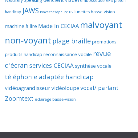
Naturally Speaking
embosseuse
GPS piéton
JAWS
lunettes basse-vision
handicap
kinésithérapeute DV
malvoyant
Made In CECIAA
machine à lire
non-voyant
plage braille
promotions
revue
produits handicap
reconnaissance vocale
d'écran
services CECIAA
synthèse vocale
téléphonie adaptée handicap
vocal/ parlant
vidéoagrandisseur
vidéoloupe
Zoomtext
éclairage basse-vision