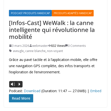
PODCAST PRODUITS HANDICAP
PRODUITS ADAPTÉS HANDICAP
[Infos-Cast] WeWalk : la canne
intelligente qui révolutionne la
mobilité
3 mars 2026
webmaster
832 Views
0 Comments
aveugle
,
canne blanche
,
non-voyant
Grâce au pavé tactile et à l’application mobile, elle offre
une navigation GPS complète, des infos transports et
l’exploration de l’environnement.
Lecteur
Vm
P
audio
Podcast:
Download
(Duration: 11:47 — 27.0MB) |
Embed
Read More