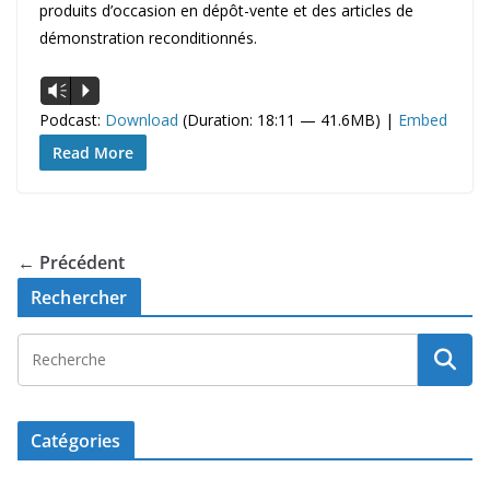
produits d’occasion en dépôt-vente et des articles de
démonstration reconditionnés.
Lecteur
Vm
P
audio
Podcast:
Download
(Duration: 18:11 — 41.6MB) |
Embed
Read More
← Précédent
Rechercher
Catégories