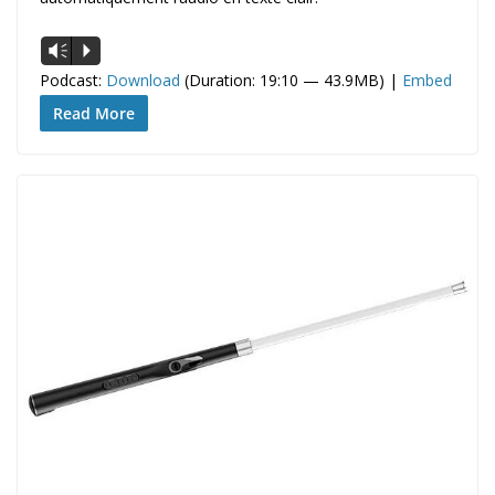
Lecteur
Vm
P
audio
Podcast:
Download
(Duration: 19:10 — 43.9MB) |
Embed
Read More