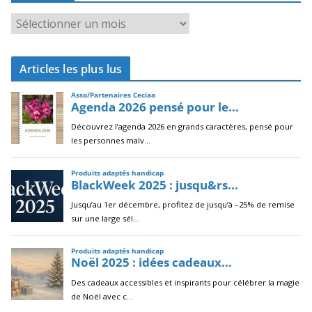
A
r
c
Articles les plus lus
h
i
v
e
s