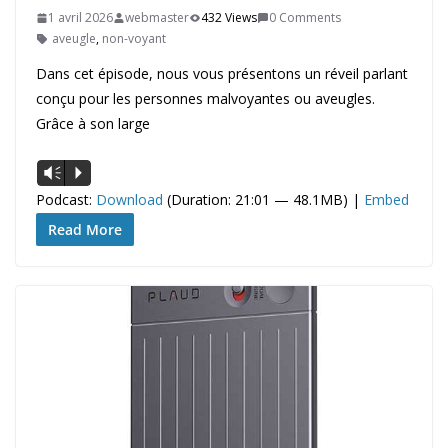
1 avril 2026
webmaster
432 Views
0 Comments
aveugle
,
non-voyant
Dans cet épisode, nous vous présentons un réveil parlant
conçu pour les personnes malvoyantes ou aveugles.
Grâce à son large
Lecteur
Vm
P
audio
Podcast:
Download
(Duration: 21:01 — 48.1MB) |
Embed
Read More