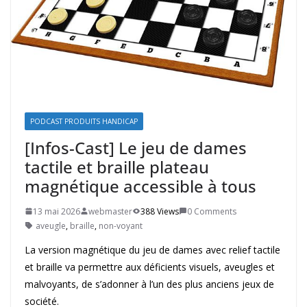
PODCAST PRODUITS HANDICAP
[Infos-Cast] Le jeu de dames
tactile et braille plateau
magnétique accessible à tous
13 mai 2026
webmaster
388 Views
0 Comments
aveugle
,
braille
,
non-voyant
La version magnétique du jeu de dames avec relief tactile
et braille va permettre aux déficients visuels, aveugles et
malvoyants, de s’adonner à l’un des plus anciens jeux de
société.