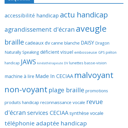
actu handicap
accessibilité handicap
aveugle
agrandissement d'écran
braille
DAISY
cadeaux dv
canne blanche
Dragon
déficient visuel
Naturally Speaking
embosseuse
GPS piéton
JAWS
lunettes basse-vision
handicap
kinésithérapeute DV
malvoyant
Made In CECIAA
machine à lire
non-voyant
plage braille
promotions
revue
produits handicap
reconnaissance vocale
d'écran
services CECIAA
synthèse vocale
téléphonie adaptée handicap