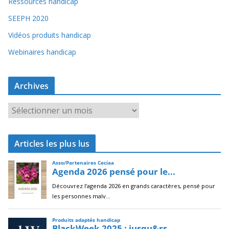
Ressources handicap
SEEPH 2020
Vidéos produits handicap
Webinaires handicap
Archives
A
r
c
Articles les plus lus
h
i
v
e
s