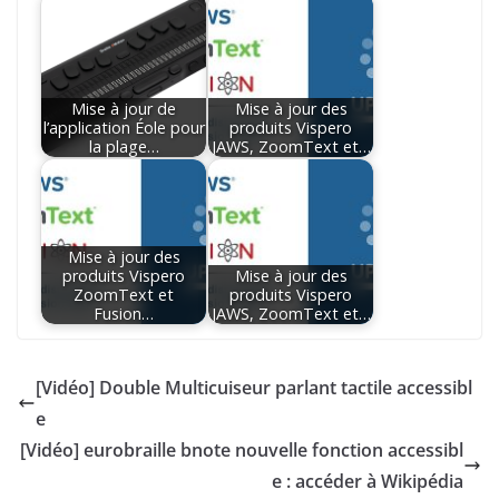
Mise à jour de
Mise à jour des
l’application Éole pour
produits Vispero
la plage…
JAWS, ZoomText et…
Mise à jour des
produits Vispero
Mise à jour des
ZoomText et
produits Vispero
Fusion…
JAWS, ZoomText et…
[Vidéo] Double Multicuiseur parlant tactile accessibl
e
[Vidéo] eurobraille bnote nouvelle fonction accessibl
e : accéder à Wikipédia