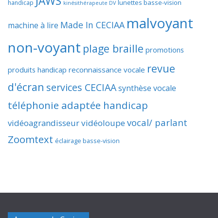
JAWS
lunettes basse-vision
handicap
kinésithérapeute DV
malvoyant
Made In CECIAA
machine à lire
non-voyant
plage braille
promotions
revue
produits handicap
reconnaissance vocale
d'écran
services CECIAA
synthèse vocale
téléphonie adaptée handicap
vocal/ parlant
vidéoagrandisseur
vidéoloupe
Zoomtext
éclairage basse-vision