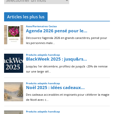
r
c
Articles les plus lus
h
i
v
e
s