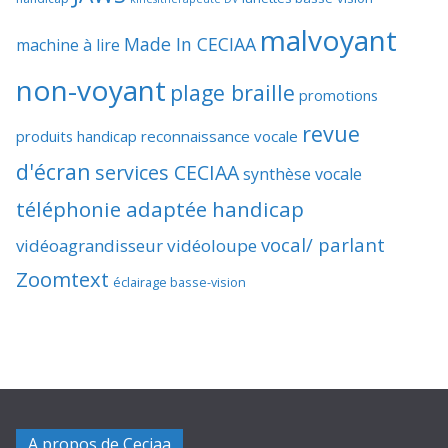
malvoyant
Made In CECIAA
machine à lire
non-voyant
plage braille
promotions
revue
produits handicap
reconnaissance vocale
d'écran
services CECIAA
synthèse vocale
téléphonie adaptée handicap
vocal/ parlant
vidéoagrandisseur
vidéoloupe
Zoomtext
éclairage basse-vision
A propos de Ceciaa