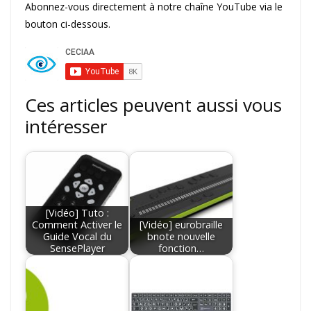
Abonnez-vous directement à notre chaîne YouTube via le
bouton ci-dessous.
Ces articles peuvent aussi vous
intéresser
[Vidéo] Tuto :
Comment Activer le
[Vidéo] eurobraille
Guide Vocal du
bnote nouvelle
SensePlayer
fonction…