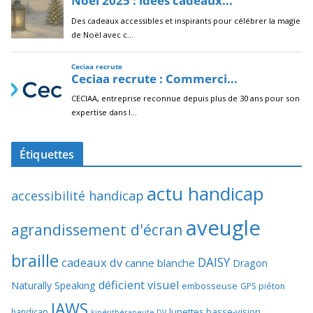
Étiquettes
actu handicap
accessibilité handicap
aveugle
agrandissement d'écran
braille
DAISY
cadeaux dv
canne blanche
Dragon
déficient visuel
Naturally Speaking
embosseuse
GPS piéton
JAWS
lunettes basse-vision
handicap
kinésithérapeute DV