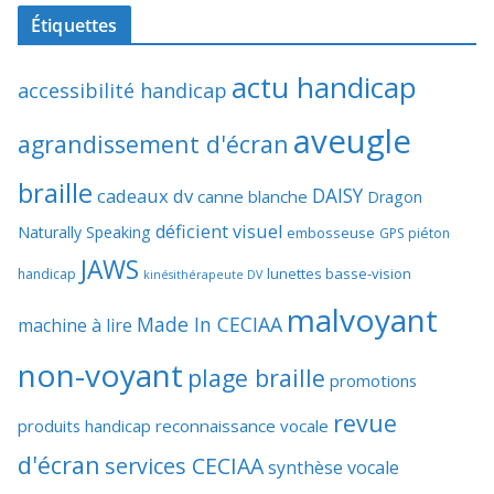
Étiquettes
actu handicap
accessibilité handicap
aveugle
agrandissement d'écran
braille
DAISY
cadeaux dv
canne blanche
Dragon
déficient visuel
Naturally Speaking
embosseuse
GPS piéton
JAWS
lunettes basse-vision
handicap
kinésithérapeute DV
malvoyant
Made In CECIAA
machine à lire
non-voyant
plage braille
promotions
revue
produits handicap
reconnaissance vocale
d'écran
services CECIAA
synthèse vocale