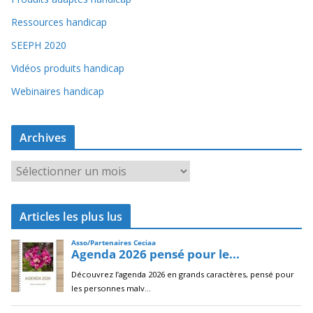
Ressources handicap
SEEPH 2020
Vidéos produits handicap
Webinaires handicap
Archives
A
r
c
Articles les plus lus
h
i
v
e
s