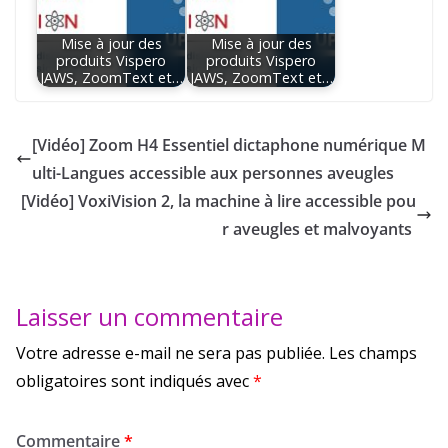
Mise à jour des
Mise à jour des
produits Vispero
produits Vispero
JAWS, ZoomText et…
JAWS, ZoomText et…
[Vidéo] Zoom H4 Essentiel dictaphone numérique M
ulti-Langues accessible aux personnes aveugles
[Vidéo] VoxiVision 2, la machine à lire accessible pou
r aveugles et malvoyants
Laisser un commentaire
Votre adresse e-mail ne sera pas publiée.
Les champs
obligatoires sont indiqués avec
*
Commentaire
*