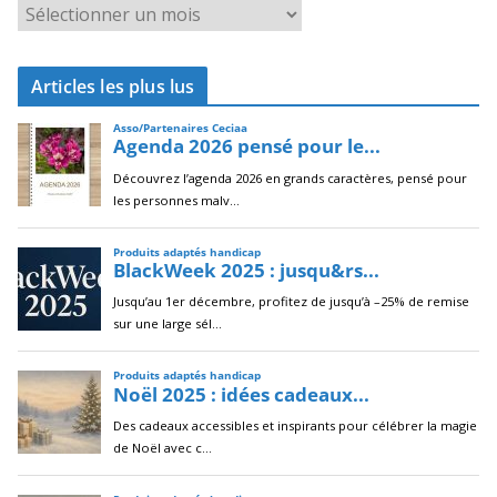
A
r
c
Articles les plus lus
h
i
v
e
s