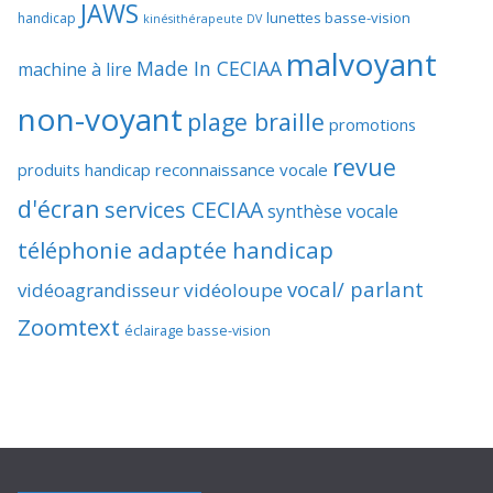
JAWS
lunettes basse-vision
handicap
kinésithérapeute DV
malvoyant
Made In CECIAA
machine à lire
non-voyant
plage braille
promotions
revue
produits handicap
reconnaissance vocale
d'écran
services CECIAA
synthèse vocale
téléphonie adaptée handicap
vocal/ parlant
vidéoagrandisseur
vidéoloupe
Zoomtext
éclairage basse-vision