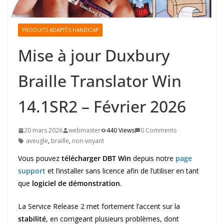
PRODUITS ADAPTÉS HANDICAP
Mise à jour Duxbury
Braille Translator Win
14.1SR2 – Février 2026
20 mars 2026
webmaster
440 Views
0 Comments
aveugle
,
braille
,
non-voyant
Vous pouvez
télécharger DBT Win
depuis notre
page
support
et l’installer sans licence afin de l’utiliser en tant
que
logiciel de démonstration
.
La Service Release 2 met fortement l’accent sur la
stabilité
, en corrigeant plusieurs problèmes, dont