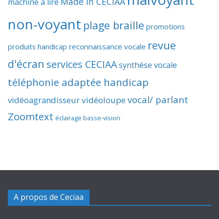
Made In CECIAA
machine à lire
non-voyant
plage braille
promotions
revue
produits handicap
reconnaissance vocale
d'écran
services CECIAA
synthèse vocale
téléphonie adaptée handicap
vocal/ parlant
vidéoagrandisseur
vidéoloupe
Zoomtext
éclairage basse-vision
A propos de Ceciaa