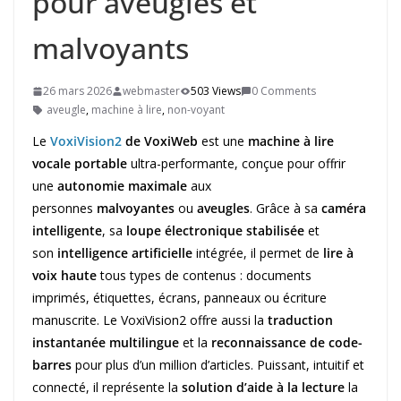
pour aveugles et
malvoyants
26 mars 2026
webmaster
503 Views
0 Comments
aveugle
,
machine à lire
,
non-voyant
Le
VoxiVision2
de VoxiWeb
est une
machine à lire
vocale portable
ultra-performante, conçue pour offrir
une
autonomie maximale
aux
personnes
malvoyantes
ou
aveugles
. Grâce à sa
caméra
intelligente
, sa
loupe électronique stabilisée
et
son
intelligence artificielle
intégrée, il permet de
lire à
voix haute
tous types de contenus : documents
imprimés, étiquettes, écrans, panneaux ou écriture
manuscrite. Le VoxiVision2 offre aussi la
traduction
instantanée multilingue
et la
reconnaissance de code-
barres
pour plus d’un million d’articles. Puissant, intuitif et
connecté, il représente la
solution d’aide à la lecture
la