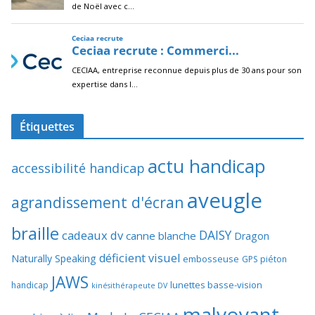
Étiquettes
actu handicap
accessibilité handicap
aveugle
agrandissement d'écran
braille
DAISY
cadeaux dv
canne blanche
Dragon
déficient visuel
Naturally Speaking
embosseuse
GPS piéton
JAWS
lunettes basse-vision
handicap
kinésithérapeute DV
malvoyant