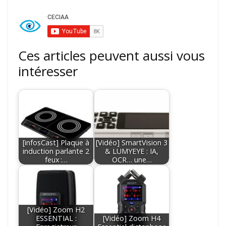
Ces articles peuvent aussi vous
intéresser
[infosCast] Plaque à
[Vidéo] SmartVision 3
induction parlante 2
& LUMYEYE : IA,
feux :…
OCR… une…
[Vidéo] Zoom H2
ESSENTIAL :
[Vidéo] Zoom H4