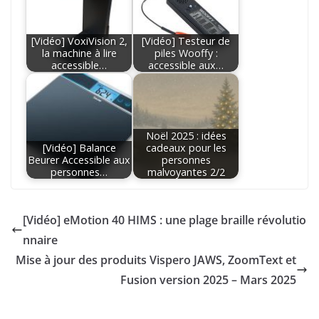
[Vidéo] VoxiVision 2,
[Vidéo] Testeur de
la machine à lire
piles Wooffy :
accessible…
accessible aux…
Noël 2025 : idées
[Vidéo] Balance
cadeaux pour les
Beurer Accessible aux
personnes
personnes…
malvoyantes 2/2
[Vidéo] eMotion 40 HIMS : une plage braille révolutio
nnaire
Mise à jour des produits Vispero JAWS, ZoomText et
Fusion version 2025 – Mars 2025