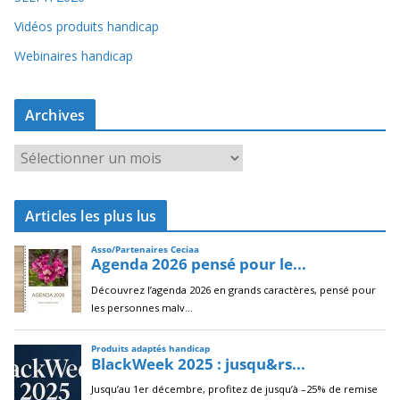
Vidéos produits handicap
Webinaires handicap
Archives
A
r
c
Articles les plus lus
h
i
v
e
s