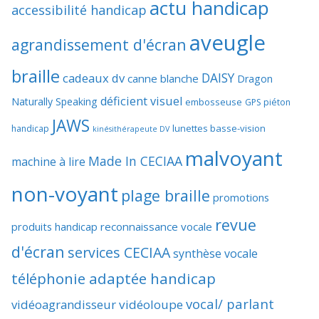
actu handicap
accessibilité handicap
aveugle
agrandissement d'écran
braille
DAISY
cadeaux dv
canne blanche
Dragon
déficient visuel
Naturally Speaking
embosseuse
GPS piéton
JAWS
lunettes basse-vision
handicap
kinésithérapeute DV
malvoyant
Made In CECIAA
machine à lire
non-voyant
plage braille
promotions
revue
produits handicap
reconnaissance vocale
d'écran
services CECIAA
synthèse vocale
téléphonie adaptée handicap
vocal/ parlant
vidéoagrandisseur
vidéoloupe