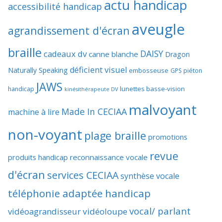
actu handicap
accessibilité handicap
aveugle
agrandissement d'écran
braille
DAISY
cadeaux dv
canne blanche
Dragon
déficient visuel
Naturally Speaking
embosseuse
GPS piéton
JAWS
lunettes basse-vision
handicap
kinésithérapeute DV
malvoyant
Made In CECIAA
machine à lire
non-voyant
plage braille
promotions
revue
produits handicap
reconnaissance vocale
d'écran
services CECIAA
synthèse vocale
téléphonie adaptée handicap
vocal/ parlant
vidéoagrandisseur
vidéoloupe