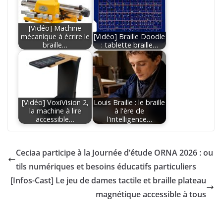
[Vidéo] Machine
mécanique à écrire le
[Vidéo] Braille Doodle
braille…
: tablette braille…
[Vidéo] VoxiVision 2,
Louis Braille : le braille
la machine à lire
à l'ère de
accessible…
l'intelligence…
Ceciaa participe à la Journée d’étude ORNA 2026 : ou
tils numériques et besoins éducatifs particuliers
[Infos-Cast] Le jeu de dames tactile et braille plateau
magnétique accessible à tous