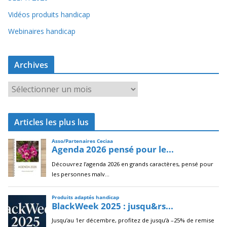
Vidéos produits handicap
Webinaires handicap
Archives
A
r
c
Articles les plus lus
h
i
v
e
s