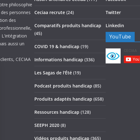
otre philosophie
on des personnes
Ceciaa recrute
(24)
Twitter
ation des
Comparatifs produits handicap
Linkedin
 professionnelle,
(45)
 L'intégration
YouTube
mais aussi un
COVID 19 & handicap
(19)
 clients, CECIAA
Informations handicap
(336)
Les Sagas de l'Été
(19)
Podcast produits handicap
(85)
Produits adaptés handicap
(658)
Ressources handicap
(128)
SEEPH 2020
(8)
Vidéos produits handicap
(365)