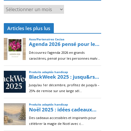
A
r
c
Articles les plus lus
h
i
v
e
s