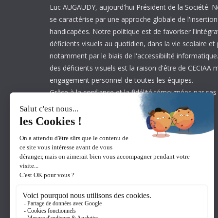
Luc AUGAUDY, aujourd'hui Président de la Société. N
se caractérise par une approche globale de l'inserti
handicapées. Notre politique est de favoriser l'intégr
déficients visuels au quotidien, dans la vie scolaire et
notamment par le biais de l'accessibiilté informatique.
des déficients visuels est la raison d'être de CECIAA 
engagement personnel de toutes les équipes.
Grâce à la confiance et la fidélité témoignées par ses
est aujourd’hui leader sur son marché.