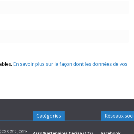
rables.
En savoir plus sur la façon dont les données de vos
Catégories
Réseaux soc
les dont Jean-
Asso/Partenaires Ceciaa
(177)
Facebook