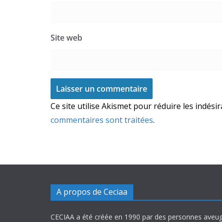
Site web
Ce site utilise Akismet pour réduire les indési
commentaires sont traitées
.
A propos de Ceciaa
CECIAA a été créée en 1990 par des personnes aveug