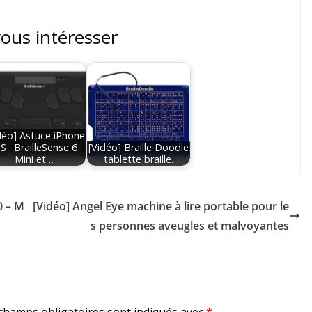
vous intéresser
déo] Astuce iPhone
S : BrailleSense 6
[Vidéo] Braille Doodle
Mini et…
: tablette braille…
0 – M
[Vidéo] Angel Eye machine à lire portable pour le
s personnes aveugles et malvoyantes
champs obligatoires sont indiqués avec
*