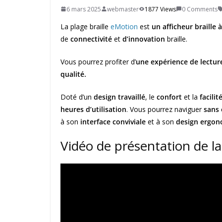
6 mars 2025
webmaster
1877 Views
0 Comments
La plage braille
eMotion
est
un afficheur braille à
de
connectivité
et
d’innovation
braille.
Vous pourrez profiter d’
une expérience de lecture
qualité.
Doté d’un
design travaillé
, le
confort
et la
facilit
heures d’utilisation
. Vous pourrez naviguer
sans 
à son
interface conviviale
et à son
design ergo
Vidéo de présentation de la