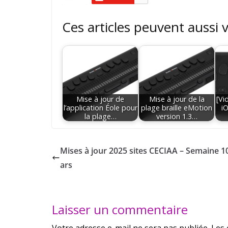
Ces articles peuvent aussi 
Mise à jour de
Mise à jour de la
[Vi
l’application Éole pour
plage braille eMotion
iO
la plage…
version 1.3…
Mises à jour 2025 sites CECIAA – Semaine 1
ars
Laisser un commentaire
Votre adresse e-mail ne sera pas publiée.
Les 