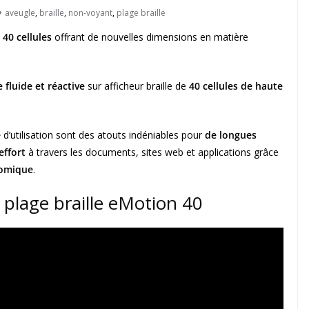
aveugle
,
braille
,
non-voyant
,
plage braille
 40 cellules
offrant de nouvelles dimensions en matière
 fluide et réactive
sur afficheur braille de
40 cellules de haute
é
d’utilisation sont des atouts indéniables pour
de longues
effort
à travers les documents, sites web et applications grâce
nomique
.
 plage braille eMotion 40