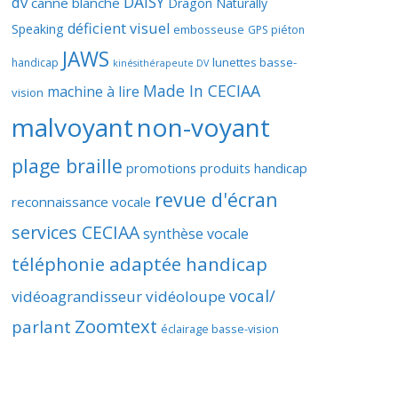
DAISY
dv
canne blanche
Dragon Naturally
déficient visuel
Speaking
embosseuse
GPS piéton
JAWS
lunettes basse-
handicap
kinésithérapeute DV
Made In CECIAA
machine à lire
vision
malvoyant
non-voyant
plage braille
promotions produits handicap
revue d'écran
reconnaissance vocale
services CECIAA
synthèse vocale
téléphonie adaptée handicap
vocal/
vidéoagrandisseur
vidéoloupe
Zoomtext
parlant
éclairage basse-vision