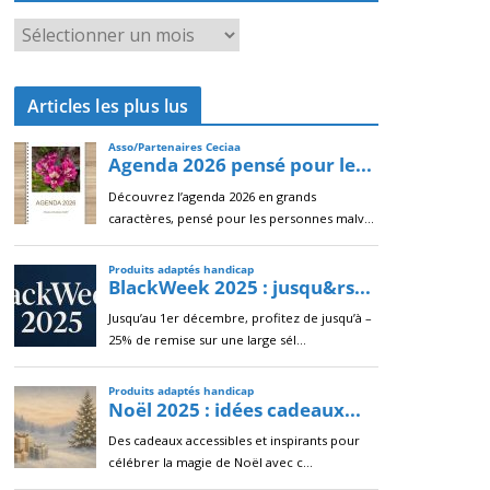
A
r
c
Articles les plus lus
h
i
v
e
s