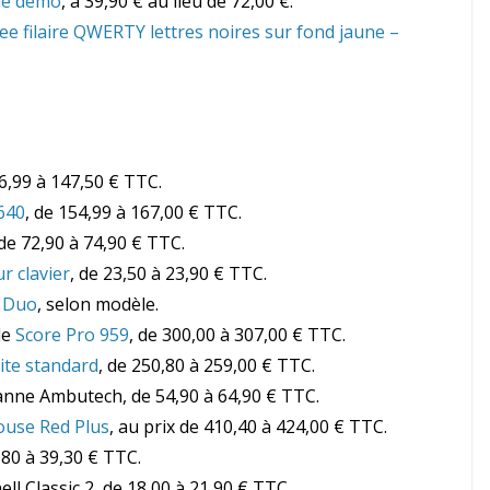
de démo
, à 39,90 € au lieu de 72,00 €.
e filaire QWERTY lettres noires sur fond jaune –
36,99 à 147,50 € TTC.
640
, de 154,99 à 167,00 € TTC.
 de 72,90 à 74,90 € TTC.
r clavier
, de 23,50 à 23,90 € TTC.
i Duo
, selon modèle.
le
Score Pro 959
, de 300,00 à 307,00 € TTC.
ite standard
, de 250,80 à 259,00 € TTC.
nne Ambutech, de 54,90 à 64,90 € TTC.
ouse Red Plus
, au prix de 410,40 à 424,00 € TTC.
,80 à 39,30 € TTC.
l Classic 2, de 18,00 à 21,90 € TTC.