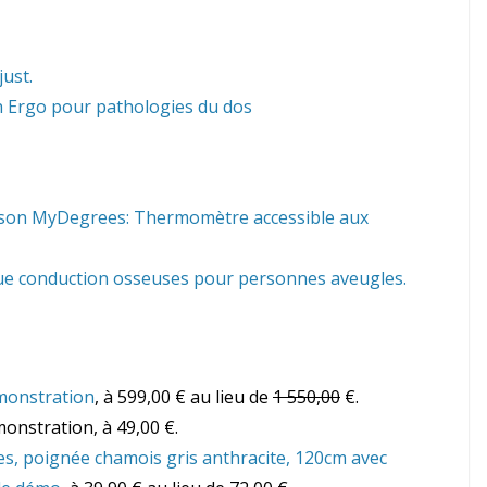
ust.
h Ergo pour pathologies du dos
sson MyDegrees: Thermomètre accessible aux
asque conduction osseuses pour personnes aveugles.
monstration
, à 599,00 € au lieu de
1 550,00
€.
onstration, à 49,00 €.
s, poignée chamois gris anthracite, 120cm avec