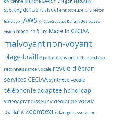
DAISY
dv
canne blanche
Dragon Naturally
déficient visuel
Speaking
embosseuse
GPS piéton
JAWS
lunettes basse-
handicap
kinésithérapeute DV
Made In CECIAA
machine à lire
vision
malvoyant
non-voyant
plage braille
promotions produits handicap
revue d'écran
reconnaissance vocale
services CECIAA
synthèse vocale
téléphonie adaptée handicap
vocal/
vidéoagrandisseur
vidéoloupe
Zoomtext
parlant
éclairage basse-vision