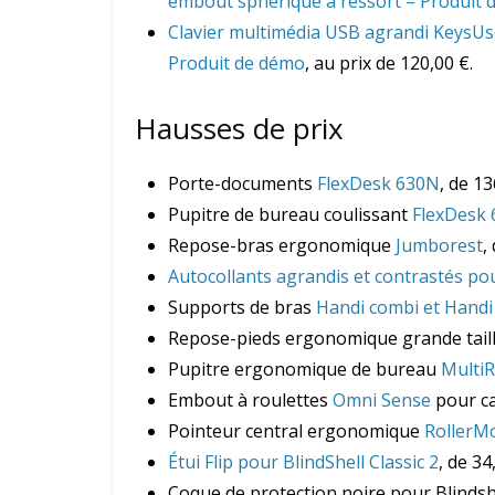
embout sphérique à ressort – Produit 
Clavier multimédia USB agrandi KeysUse
Produit de démo
, au prix de 120,00 €.
Hausses de prix
Porte-documents
FlexDesk 630N
, de 1
Pupitre de bureau coulissant
FlexDesk 
Repose-bras ergonomique
Jumborest
,
Autocollants agrandis et contrastés pou
Supports de bras
Handi combi et Hand
Repose-pieds ergonomique grande tail
Pupitre ergonomique de bureau
MultiR
Embout à roulettes
Omni Sense
pour ca
Pointeur central ergonomique
RollerM
Étui Flip pour BlindShell Classic 2
, de 34
Coque de protection noire pour Blindshel