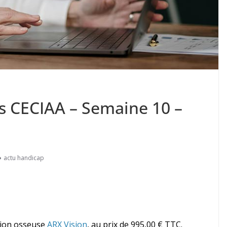
es CECIAA – Semaine 10 –
actu handicap
tion osseuse
ARX Vision
, au prix de 995,00 € TTC.