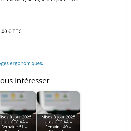
9,00 € TTC.
sièges ergonomiques.
vous intéresser
ises à jour 2025
Mises à jour 2025
sites CECIAA –
sites CECIAA –
Semaine 51 –
Semaine 49 –