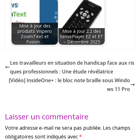
Mise à jour des
produits Vispero
Mise à jour 2.2 des
ZoomText et
SensePlayer EZ et ET
Fusion…
– Décembre 2025
Les travailleurs en situation de handicap face aux ris
ques professionnels : Une étude révélatrice
[Vidéo] InsideOne+ : le bloc note braille sous Windo
ws 11 Pro
Laisser un commentaire
Votre adresse e-mail ne sera pas publiée.
Les champs
obligatoires sont indiqués avec
*