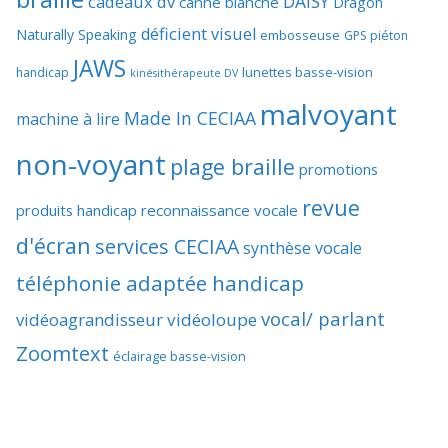
DAISY
cadeaux dv
canne blanche
Dragon
déficient visuel
Naturally Speaking
embosseuse
GPS piéton
JAWS
lunettes basse-vision
handicap
kinésithérapeute DV
malvoyant
Made In CECIAA
machine à lire
non-voyant
plage braille
promotions
revue
produits handicap
reconnaissance vocale
d'écran
services CECIAA
synthèse vocale
téléphonie adaptée handicap
vocal/ parlant
vidéoagrandisseur
vidéoloupe
Zoomtext
éclairage basse-vision