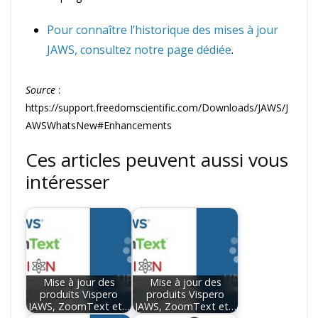
Pour connaître l’historique des mises à jour
JAWS, consultez notre page dédiée
.
Source
:
https://support.freedomscientific.com/Downloads/JAWS/J
AWSWhatsNew#Enhancements
Ces articles peuvent aussi vous
intéresser
Mise à jour des
Mise à jour des
produits Vispero
produits Vispero
JAWS, ZoomText et…
JAWS, ZoomText et…