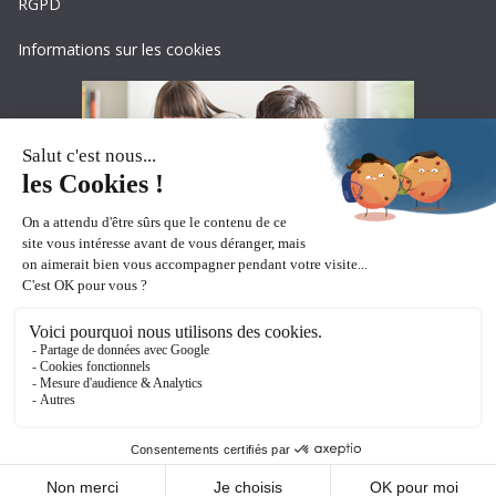
RGPD
Informations sur les cookies
Copyright © 2026
Ceciaa
. All rights reserved.
Theme:
ColorMag Pro
by ThemeGrill. Powered by
WordPress
.