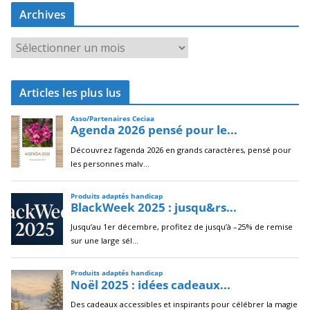
Archives
A
r
c
Articles les plus lus
h
i
v
e
s