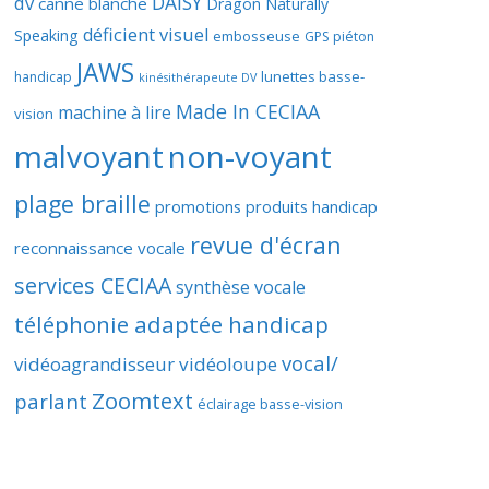
DAISY
dv
canne blanche
Dragon Naturally
déficient visuel
Speaking
embosseuse
GPS piéton
JAWS
lunettes basse-
handicap
kinésithérapeute DV
Made In CECIAA
machine à lire
vision
malvoyant
non-voyant
plage braille
promotions produits handicap
revue d'écran
reconnaissance vocale
services CECIAA
synthèse vocale
téléphonie adaptée handicap
vocal/
vidéoagrandisseur
vidéoloupe
Zoomtext
parlant
éclairage basse-vision