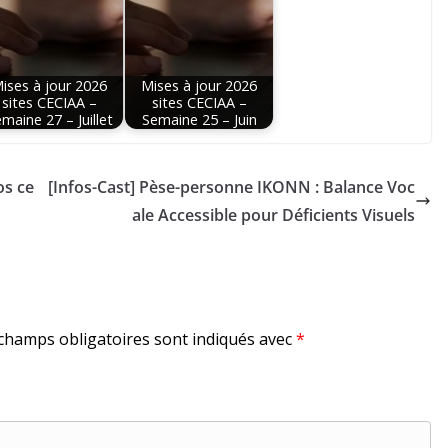
ises à jour 2026
Mises à jour 2026
sites CECIAA –
sites CECIAA –
maine 27 – Juillet
Semaine 25 – Juin
os ce
[Infos-Cast] Pèse-personne IKONN : Balance Voc
ale Accessible pour Déficients Visuels
champs obligatoires sont indiqués avec
*