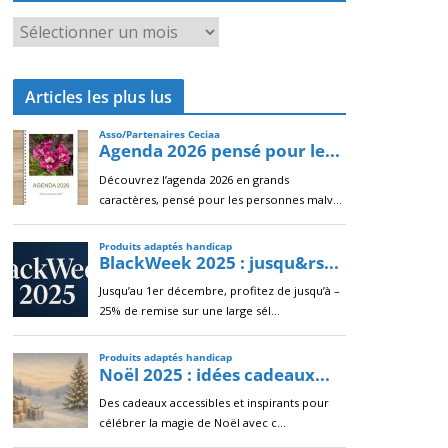
A
r
c
Articles les plus lus
h
i
v
e
s