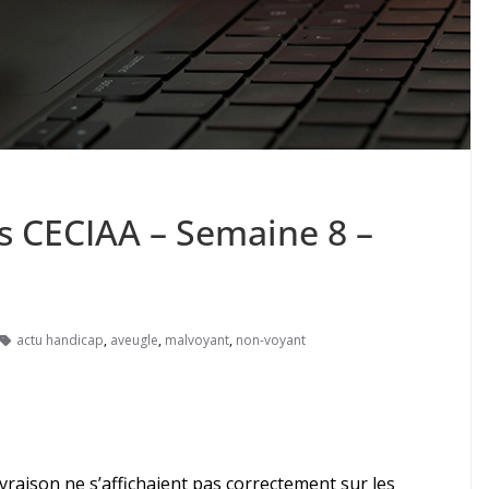
es CECIAA – Semaine 8 –
actu handicap
,
aveugle
,
malvoyant
,
non-voyant
e livraison ne s’affichaient pas correctement sur les