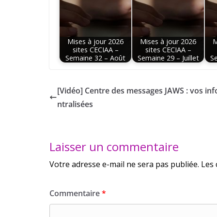
Mises à jour 2026
Mises à jour 2026
M
sites CECIAA –
sites CECIAA –
Semaine 32 – Août
Semaine 29 – Juillet
Se
[Vidéo] Centre des messages JAWS : vos inf
ntralisées
Laisser un commentaire
Votre adresse e-mail ne sera pas publiée.
Les 
Commentaire
*