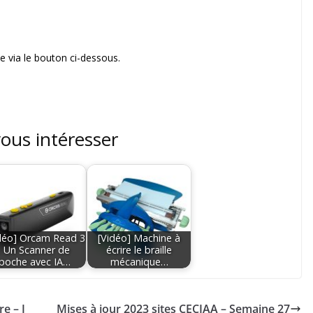
 via le bouton ci-dessous.
vous intéresser
déo] Orcam Read 3
[Vidéo] Machine à
: Un Scanner de
écrire le braille
poche avec IA…
mécanique…
e – J
Mises à jour 2023 sites CECIAA – Semaine 27