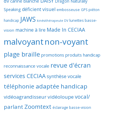
DAISY
dv
canne blanche
Dragon Naturally
déficient visuel
Speaking
embosseuse
GPS piéton
JAWS
lunettes basse-
handicap
kinésithérapeute DV
Made In CECIAA
machine à lire
vision
malvoyant
non-voyant
plage braille
promotions produits handicap
revue d'écran
reconnaissance vocale
services CECIAA
synthèse vocale
téléphonie adaptée handicap
vocal/
vidéoagrandisseur
vidéoloupe
Zoomtext
parlant
éclairage basse-vision