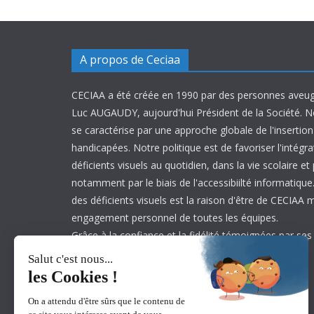
A propos de Ceciaa
CECIAA a été créée en 1990 par des personnes aveug
Luc AUGAUDY, aujourd'hui Président de la Société. N
se caractérise par une approche globale de l'inserti
handicapées. Notre politique est de favoriser l'intégr
déficients visuels au quotidien, dans la vie scolaire et
notamment par le biais de l'accessibiilté informatique.
des déficients visuels est la raison d'être de CECIAA 
engagement personnel de toutes les équipes.
Grâce à la confiance et la fidélité témoignées par ses
est aujourd’hui leader sur son marché.