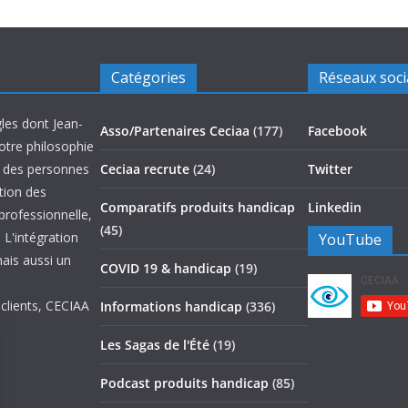
Catégories
Réseaux soc
les dont Jean-
Asso/Partenaires Ceciaa
(177)
Facebook
otre philosophie
on des personnes
Ceciaa recrute
(24)
Twitter
ation des
Comparatifs produits handicap
Linkedin
 professionnelle,
(45)
 L'intégration
YouTube
mais aussi un
COVID 19 & handicap
(19)
 clients, CECIAA
Informations handicap
(336)
Les Sagas de l'Été
(19)
Podcast produits handicap
(85)