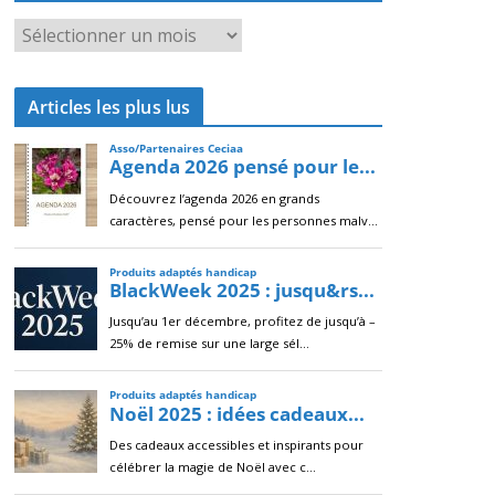
A
r
c
Articles les plus lus
h
i
v
e
s