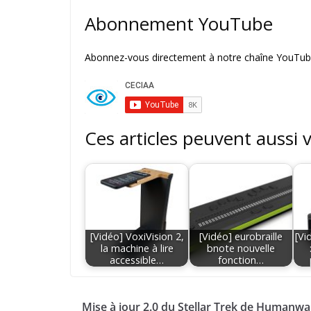
Abonnement YouTube
Abonnez-vous directement à notre chaîne YouTube
Ces articles peuvent aussi 
[Vidéo] VoxiVision 2,
[Vidéo] eurobraille
[Vi
la machine à lire
bnote nouvelle
accessible…
fonction…
Mise à jour 2.0 du Stellar Trek de Humanwar