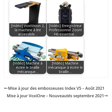
[Vidéo] VoxiVision 2,
[Vidéo] Enregistreur
la machine à lire
Professionnel Zoom
accessible…
H6 essential…
[Vidéo] Machine à
[Vidéo] Machine
écrire le braille
mécanique à écrire le
mécanique…
braille…
Mise à jour des embosseuses Index V5 – Août 2021
Mise à jour VoxiOne – Nouveautés septembre 2021