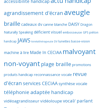
actu handicap
accessibilité handicap
aveugle
agrandissement d'écran
braille
DAISY
cadeaux dv
canne blanche
Dragon
déficient visuel
Naturally Speaking
embosseuse
GPS piéton
JAWS
lunettes basse-vision
handicap
kinésithérapeute DV
malvoyant
Made In CECIAA
machine à lire
non-voyant
plage braille
promotions
revue
produits handicap
reconnaissance vocale
d'écran
services CECIAA
synthèse vocale
téléphonie adaptée handicap
vocal/ parlant
vidéoagrandisseur
vidéoloupe