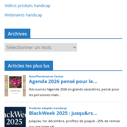
Vidéos produits handicap
Webinaires handicap
Archives
A
r
c
Articles les plus lus
h
i
v
e
s