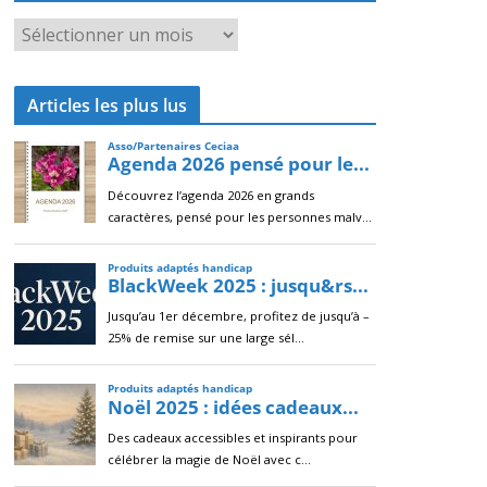
A
r
c
Articles les plus lus
h
i
v
e
s