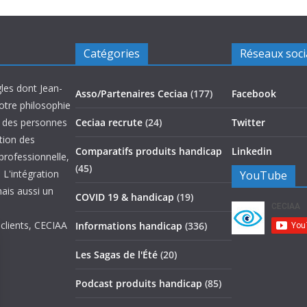
Catégories
Réseaux soc
les dont Jean-
Asso/Partenaires Ceciaa
(177)
Facebook
otre philosophie
on des personnes
Ceciaa recrute
(24)
Twitter
ation des
Comparatifs produits handicap
Linkedin
 professionnelle,
(45)
 L'intégration
YouTube
mais aussi un
COVID 19 & handicap
(19)
 clients, CECIAA
Informations handicap
(336)
Les Sagas de l'Été
(20)
Podcast produits handicap
(85)