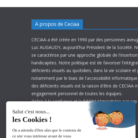
A propos de Ceciaa
CECIAA a été créée en 1990 par des personnes aveug
Luc AUGAUDY, aujourd'hui Président de la Société. N
se caractérise par une approche globale de l'inserti
handicapées. Notre politique est de favoriser l'intégr
déficients visuels au quotidien, dans la vie scolaire et
notamment par le biais de l'accessibiilté informatique.
des déficients visuels est la raison d'être de CECIAA 
engagement personnel de toutes les équipes.
Grâce à la confiance et la fidélité témoignées par ses
est aujourd’hui leader sur son marché.