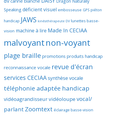
DAISY
dv
canne blanche
Dragon Naturally
déficient visuel
Speaking
embosseuse
GPS piéton
JAWS
lunettes basse-
handicap
kinésithérapeute DV
Made In CECIAA
machine à lire
vision
malvoyant
non-voyant
plage braille
promotions produits handicap
revue d'écran
reconnaissance vocale
services CECIAA
synthèse vocale
téléphonie adaptée handicap
vocal/
vidéoagrandisseur
vidéoloupe
Zoomtext
parlant
éclairage basse-vision