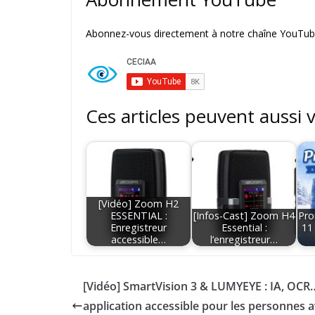
Abonnez-vous directement à notre chaîne YouTube
Ces articles peuvent aussi 
[Vidéo] Zoom H2
ESSENTIAL :
[Infos-Cast] Zoom H4
Pro
Enregistreur
Essential :
11
accessible…
l’enregistreur…
[Vidéo] SmartVision 3 & LUMYEYE : IA, OCR
application accessible pour les personnes 