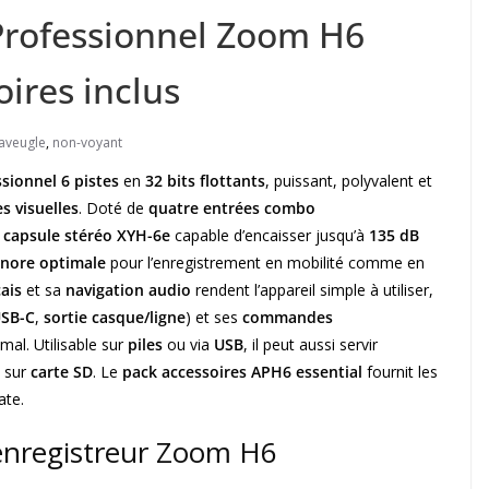
 Professionnel Zoom H6
oires inclus
aveugle
,
non-voyant
ssionnel
6 pistes
en
32 bits flottants
, puissant, polyvalent et
s visuelles
. Doté de
quatre entrées combo
e
capsule stéréo XYH-6e
capable d’encaisser jusqu’à
135 dB
onore optimale
pour l’enregistrement en mobilité comme en
ais
et sa
navigation audio
rendent l’appareil simple à utiliser,
SB-C
,
sortie casque/ligne
) et ses
commandes
al. Utilisable sur
piles
ou via
USB
, il peut aussi servir
t sur
carte SD
. Le
pack accessoires APH6 essential
fournit les
ate.
’enregistreur Zoom H6