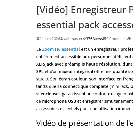
[Vidéo] Enregistreur
essential pack access
11 juin 2026
webmaster
376 Views
0 Comments
Le
Zoom H6 essential
est un
enregistreur profe
entièrement
accessible aux personnes déficiente
XLR/Jack
avec
préamplis haute résolution
, d’un
SPL
et d’un
mixeur intégré
, il offre une
qualité s
studio. Son
écran couleur
, son
interface en franç
tandis que sa
connectique complète
(mini-jack,
U
silencieuses
garantissent un confort d’usage maxim
de
microphone USB
et enregistrer simultanémen
accessoires essentiels pour une utilisation immédi
Vidéo de présentation de l