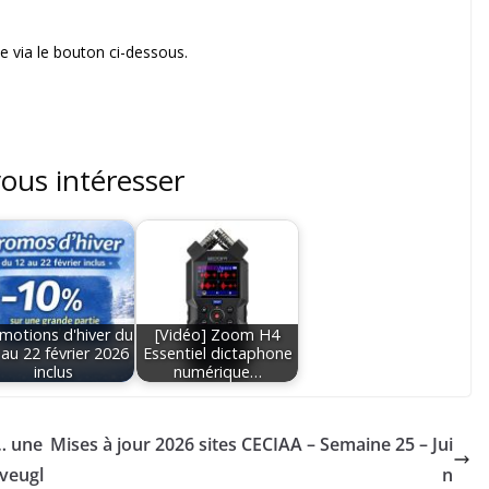
 via le bouton ci-dessous.
vous intéresser
motions d'hiver du
[Vidéo] Zoom H4
 au 22 février 2026
Essentiel dictaphone
inclus
numérique…
… une
Mises à jour 2026 sites CECIAA – Semaine 25 – Jui
aveugl
n