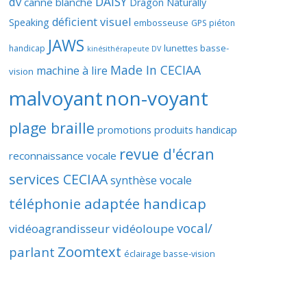
DAISY
dv
canne blanche
Dragon Naturally
déficient visuel
Speaking
embosseuse
GPS piéton
JAWS
lunettes basse-
handicap
kinésithérapeute DV
Made In CECIAA
machine à lire
vision
malvoyant
non-voyant
plage braille
promotions produits handicap
revue d'écran
reconnaissance vocale
services CECIAA
synthèse vocale
téléphonie adaptée handicap
vocal/
vidéoagrandisseur
vidéoloupe
Zoomtext
parlant
éclairage basse-vision