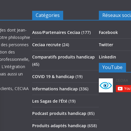
Catégories
Réseaux soc
les dont Jean-
Asso/Partenaires Ceciaa
(177)
Facebook
otre philosophie
on des personnes
Ceciaa recrute
(24)
Twitter
ation des
Comparatifs produits handicap
Linkedin
 professionnelle,
(45)
 L'intégration
YouTube
mais aussi un
COVID 19 & handicap
(19)
 clients, CECIAA
Informations handicap
(336)
Les Sagas de l'Été
(19)
Podcast produits handicap
(85)
Produits adaptés handicap
(658)