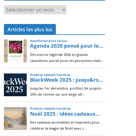
A
r
c
Articles les plus lus
h
i
v
e
s