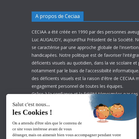
A propos de Ceciaa
CECIAA a été créée en 1990 par des personnes aveug
Luc AUGAUDY, aujourd'hui Président de la Société. N
se caractérise par une approche globale de l'inserti
handicapées. Notre politique est de favoriser l'intégr
déficients visuels au quotidien, dans la vie scolaire et
notamment par le biais de l'accessibiilté informatique.
des déficients visuels est la raison d'être de CECIAA 
engagement personnel de toutes les équipes.
Grâce à la confiance et la fidélité témoignées par ses
est aujourd’hui leader sur son marché.