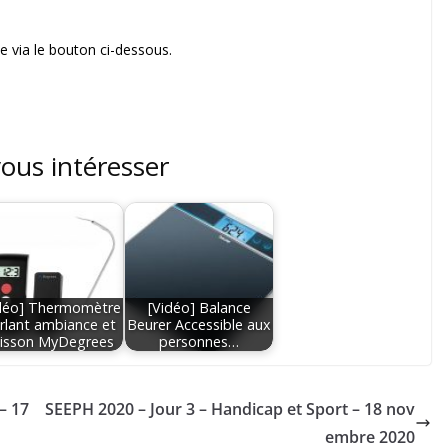
 via le bouton ci-dessous.
vous intéresser
déo] Thermomètre
[Vidéo] Balance
rlant ambiance et
Beurer Accessible aux
isson MyDegrees
personnes…
– 17
SEEPH 2020 – Jour 3 – Handicap et Sport – 18 nov
embre 2020