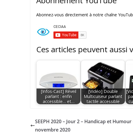
Abonnement YouTube
Abonnez-vous directement à notre chaîne YouTube
Ces articles peuvent aussi 
[Infos-Cast] Réveil
[Vidéo] Double
[Vi
parlant : enfin
Multicuiseur parlant
pa
accessible… et…
tactile accessible
cu
SEEPH 2020 – Jour 2 – Handicap et Humour 
novembre 2020