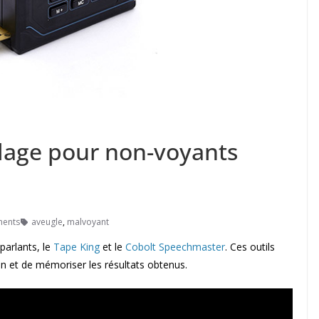
olage pour non-voyants
ents
aveugle
,
malvoyant
parlants, le
Tape King
et le
Cobolt Speechmaster
. Ces outils
n et de mémoriser les résultats obtenus.