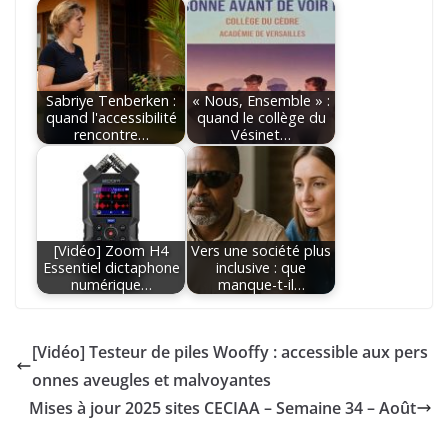
Sabriye Tenberken :
« Nous, Ensemble » :
quand l'accessibilité
quand le collège du
rencontre…
Vésinet…
[Vidéo] Zoom H4
Vers une société plus
Essentiel dictaphone
inclusive : que
numérique…
manque-t-il…
[Vidéo] Testeur de piles Wooffy : accessible aux pers
onnes aveugles et malvoyantes
Mises à jour 2025 sites CECIAA – Semaine 34 – Août