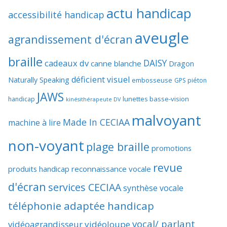
actu handicap
accessibilité handicap
aveugle
agrandissement d'écran
braille
DAISY
cadeaux dv
canne blanche
Dragon
déficient visuel
Naturally Speaking
embosseuse
GPS piéton
JAWS
lunettes basse-vision
handicap
kinésithérapeute DV
malvoyant
Made In CECIAA
machine à lire
non-voyant
plage braille
promotions
revue
produits handicap
reconnaissance vocale
d'écran
services CECIAA
synthèse vocale
téléphonie adaptée handicap
vocal/ parlant
vidéoagrandisseur
vidéoloupe