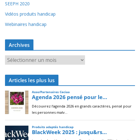
SEEPH 2020
Vidéos produits handicap
Webinaires handicap
Archives
A
r
c
Articles les plus lus
h
i
v
e
s