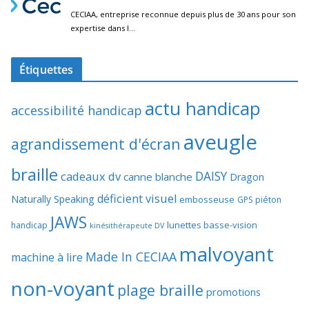
Étiquettes
actu handicap
accessibilité handicap
aveugle
agrandissement d'écran
braille
DAISY
cadeaux dv
canne blanche
Dragon
déficient visuel
Naturally Speaking
embosseuse
GPS piéton
JAWS
lunettes basse-vision
handicap
kinésithérapeute DV
malvoyant
Made In CECIAA
machine à lire
non-voyant
plage braille
promotions