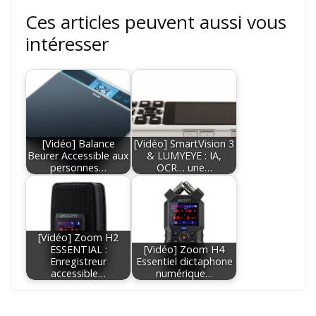
Ces articles peuvent aussi vous
intéresser
[Vidéo] Balance
[Vidéo] SmartVision 3
Beurer Accessible aux
& LUMYEYE : IA,
personnes…
OCR… une…
[Vidéo] Zoom H2
ESSENTIAL :
[Vidéo] Zoom H4
Enregistreur
Essentiel dictaphone
accessible…
numérique…