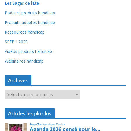
Les Sagas de l'Été
Podcast produits handicap
Produits adaptés handicap
Ressources handicap
SEEPH 2020
Vidéos produits handicap
Webinaires handicap
Archives
A
r
c
Articles les plus lus
h
i
v