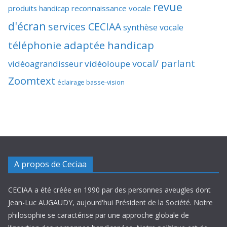
revue
produits handicap
reconnaissance vocale
d'écran
services CECIAA
synthèse vocale
téléphonie adaptée handicap
vocal/ parlant
vidéoagrandisseur
vidéoloupe
Zoomtext
éclairage basse-vision
A propos de Ceciaa
CECIAA a été créée en 1990 par des personnes aveugles dont
Jean-Luc AUGAUDY, aujourd'hui Président de la Société. Notre
philosophie se caractérise par une approche globale de