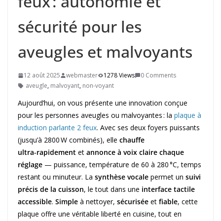
feux : autonomie et
sécurité pour les
aveugles et malvoyants
12 août 2025
webmaster
1278 Views
0 Comments
aveugle
,
malvoyant
,
non-voyant
Aujourd’hui, on vous présente une innovation conçue
pour les personnes aveugles ou malvoyantes : la
plaque à
induction parlante 2 feux
. Avec ses deux foyers puissants
(jusqu’à 2800 W combinés), elle
chauffe
ultra‑rapidement
et
annonce à voix claire chaque
réglage
— puissance, température de 60 à 280 °C, temps
restant ou minuteur. La
synthèse vocale
permet un
suivi
précis de la cuisson
, le tout dans une
interface tactile
accessible
.
Simple
à nettoyer,
sécurisée
et
fiable
, cette
plaque offre une véritable liberté en cuisine, tout en