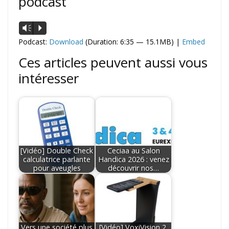
podcast
Lecteur
Vm
P
audio
Podcast:
Download
(Duration: 6:35 — 15.1MB) |
Embed
Ces articles peuvent aussi vous
intéresser
[Vidéo] Double Check
Ceciaa au Salon
calculatrice parlante
Handica 2026 : venez
pour aveugles
découvrir nos…
Vers une société plus
[Vidéo] VoxiVision 2,