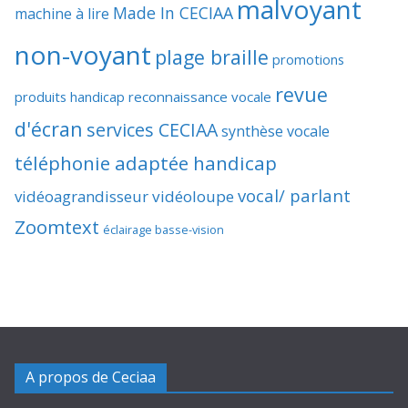
malvoyant
Made In CECIAA
machine à lire
non-voyant
plage braille
promotions
revue
produits handicap
reconnaissance vocale
d'écran
services CECIAA
synthèse vocale
téléphonie adaptée handicap
vocal/ parlant
vidéoagrandisseur
vidéoloupe
Zoomtext
éclairage basse-vision
A propos de Ceciaa