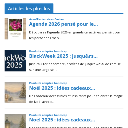
c
Articles les plus lus
h
i
v
e
s