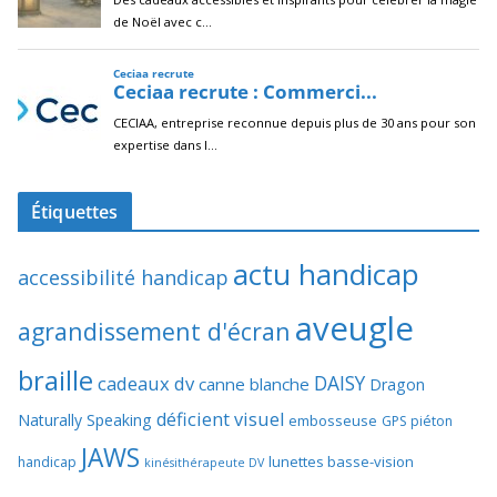
Étiquettes
actu handicap
accessibilité handicap
aveugle
agrandissement d'écran
braille
DAISY
cadeaux dv
canne blanche
Dragon
déficient visuel
Naturally Speaking
embosseuse
GPS piéton
JAWS
lunettes basse-vision
handicap
kinésithérapeute DV