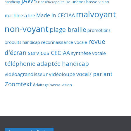
JAWS
lunettes basse-vision
handicap
kinésithérapeute DV
malvoyant
Made In CECIAA
machine à lire
non-voyant
plage braille
promotions
revue
produits handicap
reconnaissance vocale
d'écran
services CECIAA
synthèse vocale
téléphonie adaptée handicap
vocal/ parlant
vidéoagrandisseur
vidéoloupe
Zoomtext
éclairage basse-vision