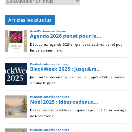
r
c
Articles les plus lus
h
i
v
e
s