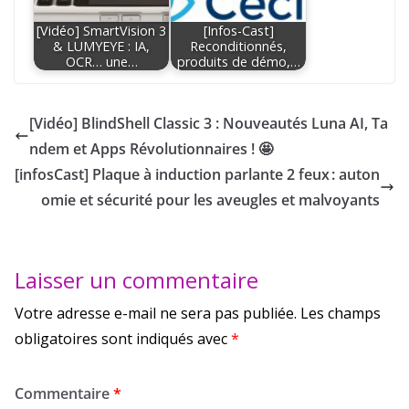
[Vidéo] SmartVision 3
[Infos-Cast]
& LUMYEYE : IA,
Reconditionnés,
OCR… une…
produits de démo,…
[Vidéo] BlindShell Classic 3 : Nouveautés Luna AI, Ta
ndem et Apps Révolutionnaires ! 🤩
[infosCast] Plaque à induction parlante 2 feux : auton
omie et sécurité pour les aveugles et malvoyants
Laisser un commentaire
Votre adresse e-mail ne sera pas publiée.
Les champs
obligatoires sont indiqués avec
*
Commentaire
*