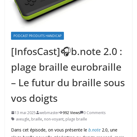
PODCAST PRODUITS HANDICAP
[InfosCast]🎧b.note 2.0 :
plage braille eurobraille
– Le futur du braille sous
vos doigts
13 mai 2025
webmaster
992 Views
0 Comments
aveugle
,
braille
,
non-voyant
,
plage braille
Dans cet épisode, on vous présente le
b.note
2.0, une