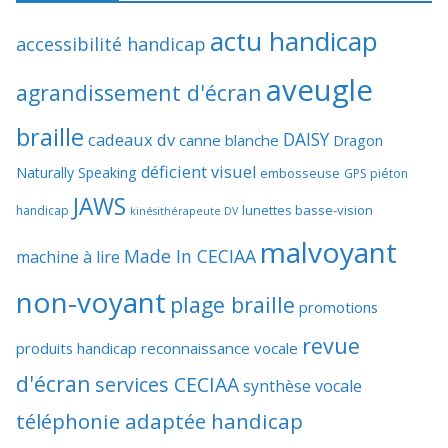
actu handicap
accessibilité handicap
aveugle
agrandissement d'écran
braille
DAISY
cadeaux dv
canne blanche
Dragon
déficient visuel
Naturally Speaking
embosseuse
GPS piéton
JAWS
lunettes basse-vision
handicap
kinésithérapeute DV
malvoyant
Made In CECIAA
machine à lire
non-voyant
plage braille
promotions
revue
produits handicap
reconnaissance vocale
d'écran
services CECIAA
synthèse vocale
téléphonie adaptée handicap