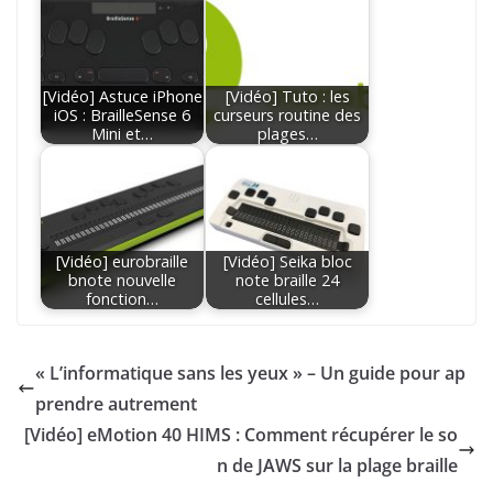
[Vidéo] Astuce iPhone
[Vidéo] Tuto : les
iOS : BrailleSense 6
curseurs routine des
Mini et…
plages…
[Vidéo] eurobraille
[Vidéo] Seika bloc
bnote nouvelle
note braille 24
fonction…
cellules…
« L’informatique sans les yeux » – Un guide pour ap
prendre autrement
[Vidéo] eMotion 40 HIMS : Comment récupérer le so
n de JAWS sur la plage braille