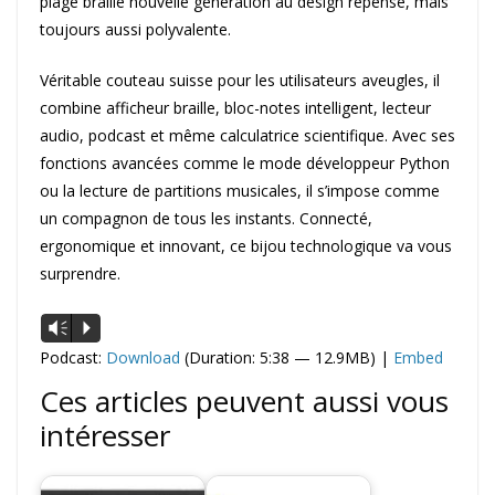
plage braille nouvelle génération au design repensé, mais
toujours aussi polyvalente.
Véritable couteau suisse pour les utilisateurs aveugles, il
combine afficheur braille, bloc-notes intelligent, lecteur
audio, podcast et même calculatrice scientifique. Avec ses
fonctions avancées comme le mode développeur Python
ou la lecture de partitions musicales, il s’impose comme
un compagnon de tous les instants. Connecté,
ergonomique et innovant, ce bijou technologique va vous
surprendre.
Lecteur
Vm
P
audio
Podcast:
Download
(Duration: 5:38 — 12.9MB) |
Embed
Ces articles peuvent aussi vous
intéresser