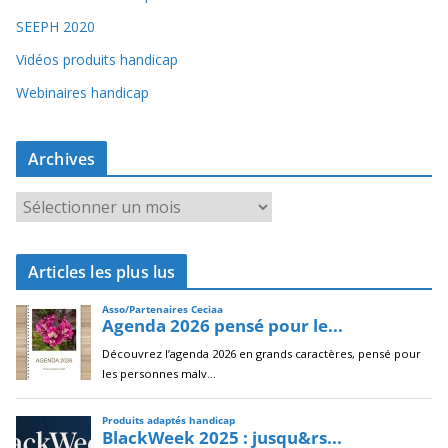
SEEPH 2020
Vidéos produits handicap
Webinaires handicap
Archives
A
r
c
Articles les plus lus
h
i
v
e
s