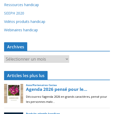
Ressources handicap
SEEPH 2020
Vidéos produits handicap
Webinaires handicap
Archives
A
r
c
Articles les plus lus
h
i
v
e
s