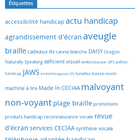
Étiquettes
actu handicap
accessibilité handicap
aveugle
agrandissement d'écran
braille
DAISY
cadeaux dv
canne blanche
Dragon
déficient visuel
Naturally Speaking
embosseuse
GPS piéton
JAWS
lunettes basse-vision
handicap
kinésithérapeute DV
malvoyant
Made In CECIAA
machine à lire
non-voyant
plage braille
promotions
revue
produits handicap
reconnaissance vocale
d'écran
services CECIAA
synthèse vocale
téléphonie adaptée handicap