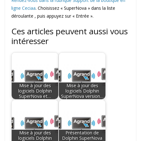
Rendez-vous dans la rubrique Support de la boutique en
ligne Ceciaa
. Choisissez « SuperNova » dans la liste
déroulante , puis appuyez sur « Entrée ».
Ces articles peuvent aussi vous
intéresser
Mise à jour des
Mise à jour des
logiciels Dolphin
logiciels Dolphin
SuperNova et…
SuperNova version…
Mise à jour des
Présentation de
logiciels Dolphin
Dolphin SuperNova