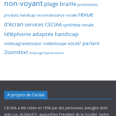
non-voyant
plage braille
promotions
revue
produits handicap
reconnaissance vocale
d'écran
services CECIAA
synthèse vocale
téléphonie adaptée handicap
vocal/ parlant
vidéoagrandisseur
vidéoloupe
Zoomtext
éclairage basse-vision
A propos de Ceciaa
CECIAA a été créée en 1990 par des personnes aveugles dont
Jean-Luc AUGAUDY, aujourd'hui Président de la Société. Notre