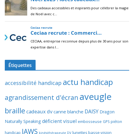
Étiquettes
actu handicap
accessibilité handicap
aveugle
agrandissement d'écran
braille
DAISY
cadeaux dv
canne blanche
Dragon
déficient visuel
Naturally Speaking
embosseuse
GPS piéton
JAWS
lunettes basse-vision
handicap
kinésithérapeute DV