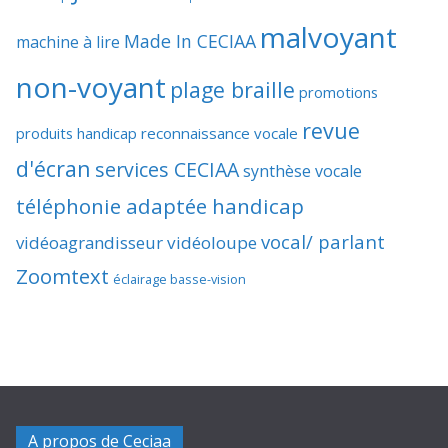
malvoyant
Made In CECIAA
machine à lire
non-voyant
plage braille
promotions
revue
produits handicap
reconnaissance vocale
d'écran
services CECIAA
synthèse vocale
téléphonie adaptée handicap
vocal/ parlant
vidéoagrandisseur
vidéoloupe
Zoomtext
éclairage basse-vision
A propos de Ceciaa