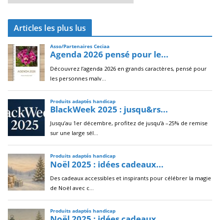
r
c
Articles les plus lus
h
i
v
e
s