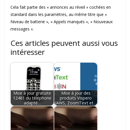
Cela fait partie des « annonces au réveil » cochées en
standard dans les paramètres, au même titre que «
Niveau de batterie », « Appels manqués », « Nouveaux
messages ».
Ces articles peuvent aussi vous
intéresser
Mise à jour gratuite
Mise à jour des
12481 du téléphone
produits Vispero
adapté…
JAWS, ZoomText et…