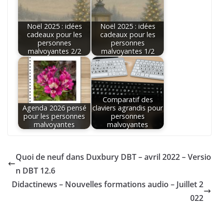
Noël 2025 : idées
Noël 2025 : idées
cadeaux pour les
cadeaux pour les
personnes
personnes
malvoyantes 2/2
malvoyantes 1/2
Comparatif des
Agenda 2026 pensé
claviers agrandis pour
pour les personnes
personnes
malvoyantes
malvoyantes
Quoi de neuf dans Duxbury DBT – avril 2022 – Versio
n DBT 12.6
Didactinews – Nouvelles formations audio – Juillet 2
022