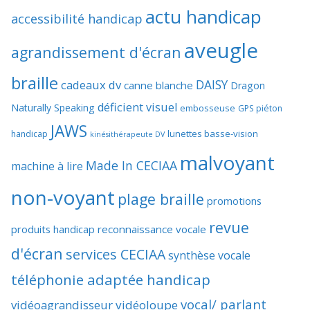
actu handicap
accessibilité handicap
aveugle
agrandissement d'écran
braille
DAISY
cadeaux dv
canne blanche
Dragon
déficient visuel
Naturally Speaking
embosseuse
GPS piéton
JAWS
lunettes basse-vision
handicap
kinésithérapeute DV
malvoyant
Made In CECIAA
machine à lire
non-voyant
plage braille
promotions
revue
produits handicap
reconnaissance vocale
d'écran
services CECIAA
synthèse vocale
téléphonie adaptée handicap
vocal/ parlant
vidéoagrandisseur
vidéoloupe