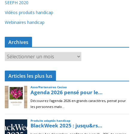
SEEPH 2020
Vidéos produits handicap
Webinaires handicap
Archives
A
r
c
Articles les plus lus
h
i
v
e
s