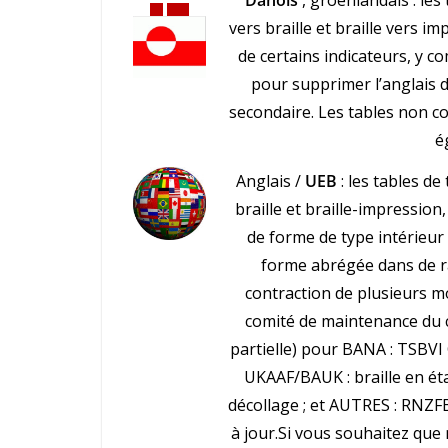
Danois
, groenlandais : les
vers braille et braille vers i
de certains indicateurs, y c
pour supprimer l’anglais 
secondaire. Les tables non c
é
Anglais /
UEB
: les tables de
braille et braille-impressio
de forme de type intérieur d
forme abrégée dans de rar
contraction de plusieurs mo
comité de maintenance du c
partielle) pour BANA : TSBVI
UKAAF/BAUK : braille en éta
décollage ; et AUTRES : RNZFB
à jour.Si vous souhaitez qu