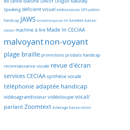
DAISY
dv
canne blanche
Dragon Naturally
déficient visuel
Speaking
embosseuse
GPS piéton
JAWS
lunettes basse-
handicap
kinésithérapeute DV
Made In CECIAA
machine à lire
vision
malvoyant
non-voyant
plage braille
promotions produits handicap
revue d'écran
reconnaissance vocale
services CECIAA
synthèse vocale
téléphonie adaptée handicap
vocal/
vidéoagrandisseur
vidéoloupe
Zoomtext
parlant
éclairage basse-vision