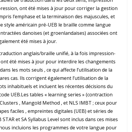
 tables de traduction dans les deux sens, impression
mpression, ont été mises à jour pour corriger la gestion
ompris l’emphase et la terminaison des majuscules, et
de style américain pré-UEB le braille comme langue
ontractées danoises (et groenlandaises) associées ont
galement été mises à jour.
 traduction anglais/braille unifié, à la fois impression-
n, ont été mises à jour pour interdire les changements
ans les mots seuls , ce qui affecte l’utilisation de la
es cas. Ils corrigent également l’utilisation de la
ts inhabituels et incluent les récentes décisions du
ode UEB.Les tables « learning series » (contraction
 Clusters , Mangold Method , et NLS IMBT ; ceux pour
pes faciles , empreintes digitales (UEB) et séries de
 STAR et SA Syllabus Level sont inclus dans ces mises
e nous incluions les programmes de votre langue pour