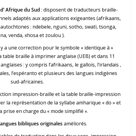
 d’
Afrique du Sud
: disposent de traducteurs braille-
nels adaptés aux applications exigeantes (afrikaans,
 autochtones : ndebele, nguni, sotho, swati, tsonga,
na, venda, xhosa et zoulou ).
l y a une correction pour le symbole « identique à »
a table braille à imprimer anglaise (UEB) et dans 11
nglaises : y compris l’afrikaans, le gallois, l’irlandais ,
nales, l’espéranto et plusieurs des langues indigènes
sud-africaines.
uction impression-braille et la table braille-impression
er la représentation de la syllabe amharique « do » et
a prise en charge du « mode simplifié ».
angues bibliques originales
améliorés.