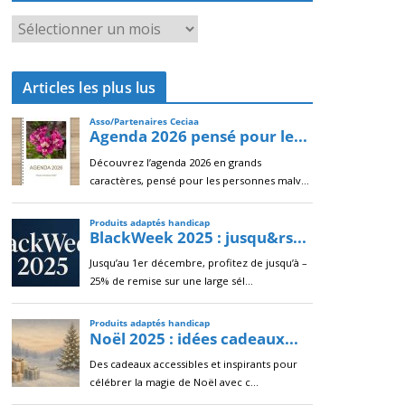
A
r
c
Articles les plus lus
h
i
v
e
s