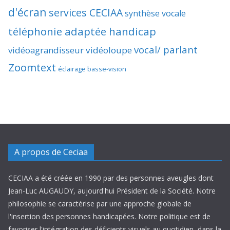
d'écran
services CECIAA
synthèse vocale
téléphonie adaptée handicap
vocal/ parlant
vidéoagrandisseur
vidéoloupe
Zoomtext
éclairage basse-vision
A propos de Ceciaa
CECIAA a été créée en 1990 par des personnes aveugles dont
Jean-Luc AUGAUDY, aujourd'hui Président de la Société. Notre
philosophie se caractérise par une approche globale de
l'insertion des personnes handicapées. Notre politique est de
favoriser l'intégration des déficients visuels au quotidien, dans la