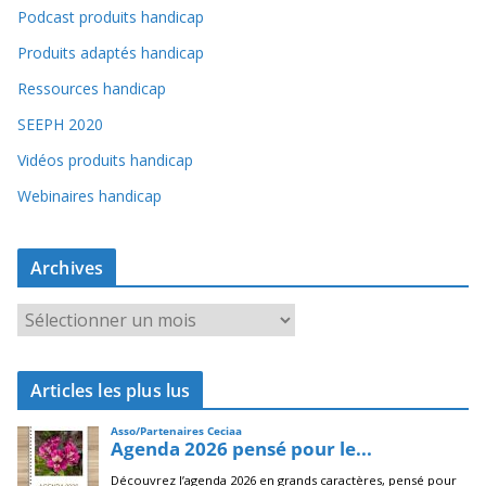
Podcast produits handicap
Produits adaptés handicap
Ressources handicap
SEEPH 2020
Vidéos produits handicap
Webinaires handicap
Archives
A
r
c
Articles les plus lus
h
i
v
e