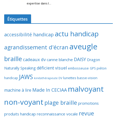
Étiquettes
actu handicap
accessibilité handicap
aveugle
agrandissement d'écran
braille
DAISY
cadeaux dv
canne blanche
Dragon
déficient visuel
Naturally Speaking
embosseuse
GPS piéton
JAWS
lunettes basse-vision
handicap
kinésithérapeute DV
malvoyant
Made In CECIAA
machine à lire
non-voyant
plage braille
promotions
revue
produits handicap
reconnaissance vocale