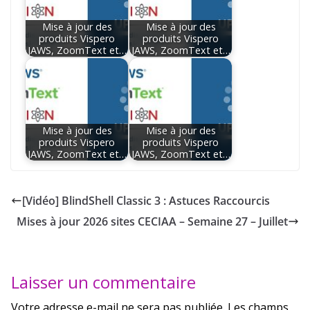
Mise à jour des
Mise à jour des
produits Vispero
produits Vispero
JAWS, ZoomText et…
JAWS, ZoomText et…
Mise à jour des
Mise à jour des
produits Vispero
produits Vispero
JAWS, ZoomText et…
JAWS, ZoomText et…
[Vidéo] BlindShell Classic 3 : Astuces Raccourcis
Mises à jour 2026 sites CECIAA – Semaine 27 – Juillet
Laisser un commentaire
Votre adresse e-mail ne sera pas publiée.
Les champs