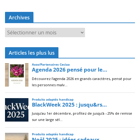
Archives
A
r
c
Articles les plus lus
h
i
v
e
s