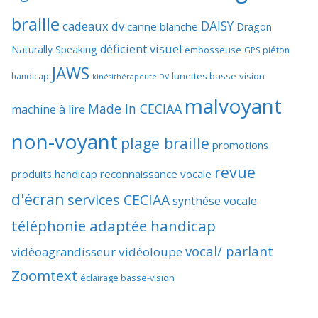
braille
DAISY
cadeaux dv
canne blanche
Dragon
déficient visuel
Naturally Speaking
embosseuse
GPS piéton
JAWS
lunettes basse-vision
handicap
kinésithérapeute DV
malvoyant
Made In CECIAA
machine à lire
non-voyant
plage braille
promotions
revue
produits handicap
reconnaissance vocale
d'écran
services CECIAA
synthèse vocale
téléphonie adaptée handicap
vocal/ parlant
vidéoagrandisseur
vidéoloupe
Zoomtext
éclairage basse-vision