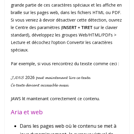
grande partie de ces caractères spéciaux et les affiche en
braille sur les pages web, dans les fichiers HTML ou PDF.
Si vous veniez à devoir désactiver cette détection, ouvrez
le Centre des paramètres (
INSERT + TIRET
sur le clavier
standard), développez les groupes Web/HTML/PDFs >
Lecture et décochez l’option Convertir les caractères
spéciaux.
Par exemple, si vous rencontrez du texste comme ceci :
𝓙𝓐𝓦𝓢 2026 𝓹𝓮𝓾𝓽 𝓶𝓪𝓲𝓷𝓽𝓮𝓷𝓪𝓷𝓽 𝓵𝓲𝓻𝓮 𝓬𝓮 𝓽𝓮𝔁𝓽𝓮.
𝓒𝓮 𝓽𝓮𝔁𝓽𝓮 𝓭𝓮𝓿𝓲𝓮𝓷𝓽 𝓪𝓬𝓬𝓮𝓼𝓼𝓲𝓫𝓵𝓮 𝓪𝓾𝓼𝓼𝓲.
JAWS lit maintenant correctement ce contenu.
Aria et web
Dans les pages web où le contenu se met à