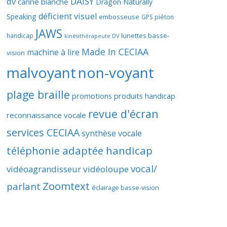
DAISY
dv
canne blanche
Dragon Naturally
déficient visuel
Speaking
embosseuse
GPS piéton
JAWS
lunettes basse-
handicap
kinésithérapeute DV
Made In CECIAA
machine à lire
vision
malvoyant
non-voyant
plage braille
promotions produits handicap
revue d'écran
reconnaissance vocale
services CECIAA
synthèse vocale
téléphonie adaptée handicap
vocal/
vidéoagrandisseur
vidéoloupe
Zoomtext
parlant
éclairage basse-vision