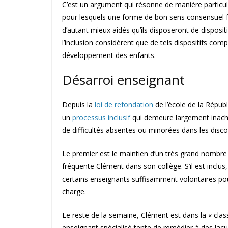
C’est un argument qui résonne de manière particul
pour lesquels une forme de bon sens consensuel fa
d’autant mieux aidés qu’ils disposeront de disposit
l’inclusion considèrent que de tels dispositifs co
développement des enfants.
Désarroi enseignant
Depuis la
loi de refondation
de l’école de la Répub
un
processus inclusif
qui demeure largement inach
de difficultés absentes ou minorées dans les discou
Le premier est le maintien d’un très grand nombre 
fréquente Clément dans son collège. S’il est inclu
certains enseignants suffisamment volontaires po
charge.
Le reste de la semaine, Clément est dans la « clas
enseignant spécialisé tente de remédier à des lacu