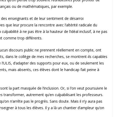
rançais ou de mathématiques, par exemple.
t des enseignants et de leur sentiment de désarroi
s que leur procure la rencontre avec l’altérité radicale du
culpabilité à ne pas être à la hauteur de l’idéal inclusif, à ne pas
nt comme trop différents.
ucun discours public ne prennent réellement en compte, ont
s, dans le collège de mes recherches, se montrent-ils capables
de l’ULIS, d’adapter des supports pour eux, ou de seulement les
ents, mais absents, ces élèves dont le handicap fait peine à
nt la part masquée de l’inclusion. Or, si l’on veut poursuivre le
t les transformer, autrement qu’en culpabilisant les professeurs.
 qu’on n’arrête pas le progrès. Sans doute. Mais il n’y aura pas
eigner à tous les élèves. Il y a là un chantier d’ampleur qu’on