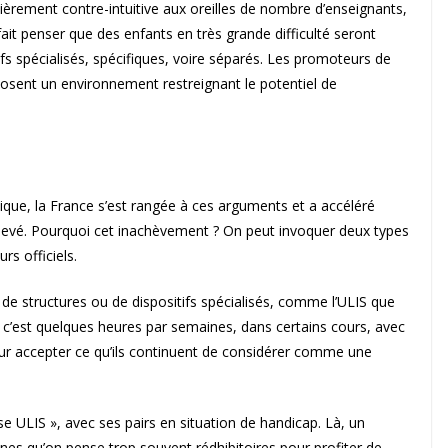
ièrement contre-intuitive aux oreilles de nombre d’enseignants,
it penser que des enfants en très grande difficulté seront
ifs spécialisés, spécifiques, voire séparés. Les promoteurs de
mposent un environnement restreignant le potentiel de
lique, la France s’est rangée à ces arguments et a accéléré
evé. Pourquoi cet inachèvement ? On peut invoquer deux types
rs officiels.
de structures ou de dispositifs spécialisés, comme l’ULIS que
s, c’est quelques heures par semaines, dans certains cours, avec
ur accepter ce qu’ils continuent de considérer comme une
se ULIS », avec ses pairs en situation de handicap. Là, un
nes qu’on pense trop souvent rédhibitoires pour profiter de