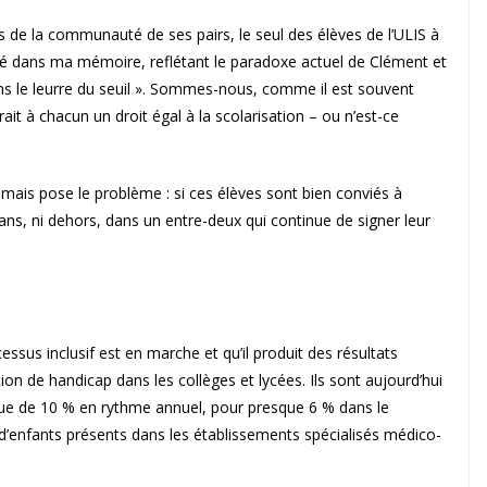
s de la communauté de ses pairs, le seul des élèves de l’ULIS à
 dans ma mémoire, reflétant le paradoxe actuel de Clément et
ans le leurre du seuil ». Sommes-nous, comme il est souvent
ait à chacun un droit égal à la scolarisation – ou n’est-ce
mais pose le problème : si ces élèves sont bien conviés à
edans, ni dehors, dans un entre-deux qui continue de signer leur
cessus inclusif est en marche et qu’il produit des résultats
ation de handicap dans les collèges et lycées. Ils sont aujourd’hui
ue de 10 % en rythme annuel, pour presque 6 % dans le
d’enfants présents dans les établissements spécialisés médico-