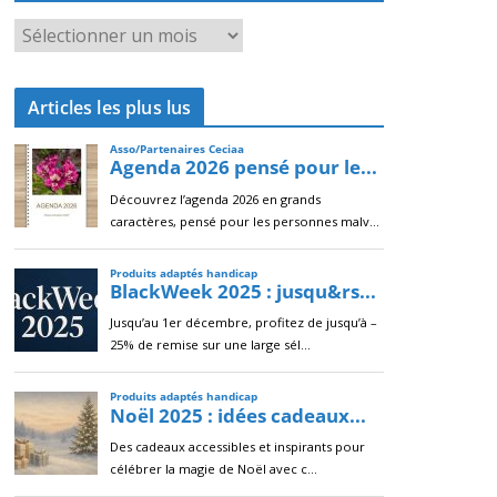
A
r
c
Articles les plus lus
h
i
v
e
s