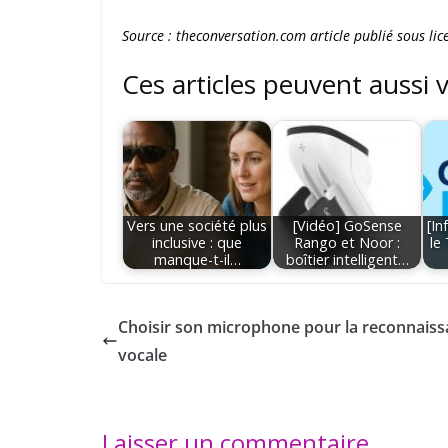
Source : theconversation.com article publié sous l
Ces articles peuvent aussi 
Vers une société plus
[Vidéo] GoSense
[In
inclusive : que
Rango et Noor :
le
manque-t-il…
boîtier intelligent…
Choisir son microphone pour la reconnais
vocale
Laisser un commentaire