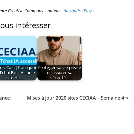
icence Creative Commons – auteur :
Alexandre Ployé
vous intéresser
fos-Cast] Pourquoi
Protéger sa vie privée
 TchatBot IA sur le
et assurer sa
site de…
sécurité…
sance
Mises à jour 2020 sites CECIAA – Semaine 4