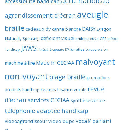
actu handicap
accessibilité handicap
aveugle
agrandissement d'écran
braille
DAISY
cadeaux dv
canne blanche
Dragon
déficient visuel
Naturally Speaking
embosseuse
GPS piéton
JAWS
lunettes basse-vision
handicap
kinésithérapeute DV
malvoyant
Made In CECIAA
machine à lire
non-voyant
plage braille
promotions
revue
produits handicap
reconnaissance vocale
d'écran
services CECIAA
synthèse vocale
téléphonie adaptée handicap
vocal/ parlant
vidéoagrandisseur
vidéoloupe