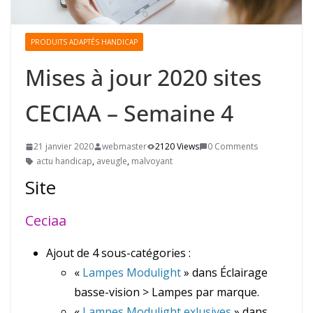
PRODUITS ADAPTÉS HANDICAP
Mises à jour 2020 sites
CECIAA – Semaine 4
21 janvier 2020
webmaster
2120 Views
0 Comments
actu handicap
,
aveugle
,
malvoyant
Site
Ceciaa
Ajout de 4 sous-catégories :
«
Lampes Modulight
» dans Éclairage
basse-vision > Lampes par marque.
«
Lampes Modulight exlusives
» dans