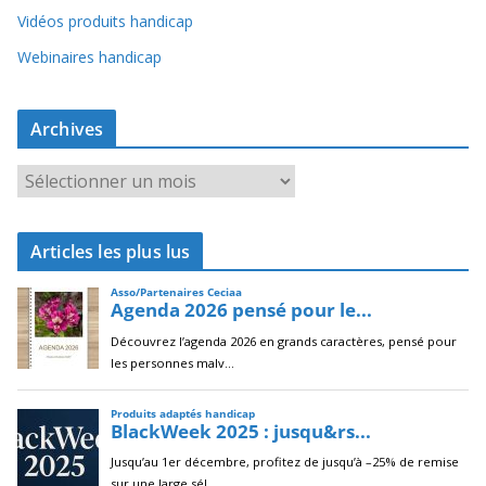
Vidéos produits handicap
Webinaires handicap
Archives
A
r
c
Articles les plus lus
h
i
v
e
s