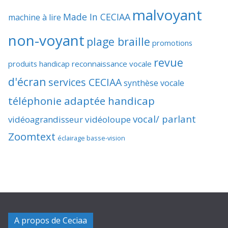
malvoyant
Made In CECIAA
machine à lire
non-voyant
plage braille
promotions
revue
produits handicap
reconnaissance vocale
d'écran
services CECIAA
synthèse vocale
téléphonie adaptée handicap
vocal/ parlant
vidéoagrandisseur
vidéoloupe
Zoomtext
éclairage basse-vision
A propos de Ceciaa