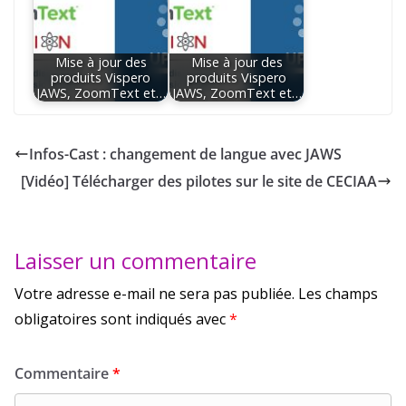
Mise à jour des
Mise à jour des
produits Vispero
produits Vispero
JAWS, ZoomText et…
JAWS, ZoomText et…
Infos-Cast : changement de langue avec JAWS
[Vidéo] Télécharger des pilotes sur le site de CECIAA
Laisser un commentaire
Votre adresse e-mail ne sera pas publiée.
Les champs
obligatoires sont indiqués avec
*
Commentaire
*