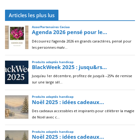
r
c
Articles les plus lus
h
i
v
e
s