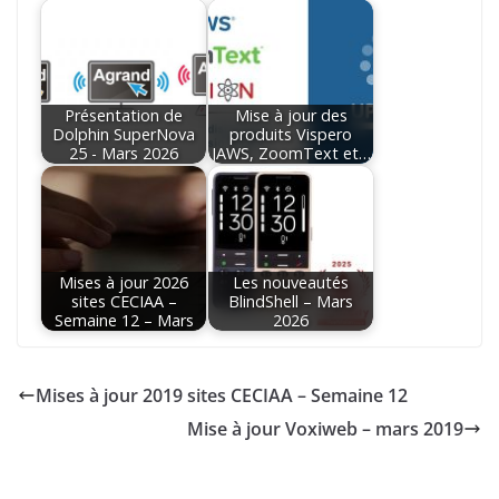
Présentation de
Mise à jour des
Dolphin SuperNova
produits Vispero
25 - Mars 2026
JAWS, ZoomText et…
Mises à jour 2026
Les nouveautés
sites CECIAA –
BlindShell – Mars
Semaine 12 – Mars
2026
Mises à jour 2019 sites CECIAA – Semaine 12
Mise à jour Voxiweb – mars 2019