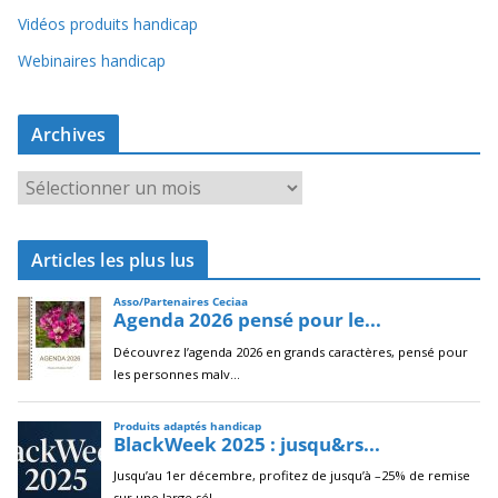
Vidéos produits handicap
Webinaires handicap
Archives
A
r
c
Articles les plus lus
h
i
v
e
s