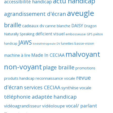
actu handicap
accessibilité handicap
aveugle
agrandissement d'écran
braille
DAISY
cadeaux dv
canne blanche
Dragon
déficient visuel
Naturally Speaking
embosseuse
GPS piéton
JAWS
lunettes basse-vision
handicap
kinésithérapeute DV
malvoyant
Made In CECIAA
machine à lire
non-voyant
plage braille
promotions
revue
produits handicap
reconnaissance vocale
d'écran
services CECIAA
synthèse vocale
téléphonie adaptée handicap
vocal/ parlant
vidéoagrandisseur
vidéoloupe