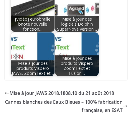
[Vidéo] eurobraille
Mise à jour des
bnote nouvelle
logiciels Dolphin
fonction…
SuperNova version…
Mise à jour des
Mise à jour des
produits Vispero
produits Vispero
ZoomText et
JAWS, ZoomText et…
Fusion…
Mise à jour JAWS 2018.1808.10 du 21 août 2018
Cannes blanches des Eaux Bleues – 100% fabrication
française, en ESAT