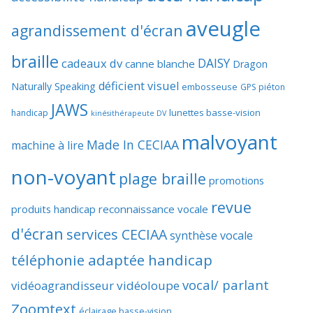
aveugle
agrandissement d'écran
braille
DAISY
cadeaux dv
canne blanche
Dragon
déficient visuel
Naturally Speaking
embosseuse
GPS piéton
JAWS
lunettes basse-vision
handicap
kinésithérapeute DV
malvoyant
Made In CECIAA
machine à lire
non-voyant
plage braille
promotions
revue
produits handicap
reconnaissance vocale
d'écran
services CECIAA
synthèse vocale
téléphonie adaptée handicap
vocal/ parlant
vidéoagrandisseur
vidéoloupe
Zoomtext
éclairage basse-vision