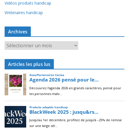
Vidéos produits handicap
Webinaires handicap
Archives
A
r
c
Articles les plus lus
h
i
v
e
s