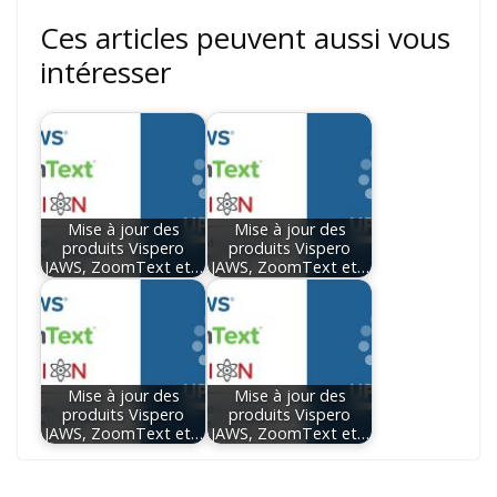
Ces articles peuvent aussi vous
intéresser
Mise à jour des
Mise à jour des
produits Vispero
produits Vispero
JAWS, ZoomText et…
JAWS, ZoomText et…
Mise à jour des
Mise à jour des
produits Vispero
produits Vispero
JAWS, ZoomText et…
JAWS, ZoomText et…