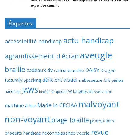
Étiquettes
actu handicap
accessibilité handicap
aveugle
agrandissement d'écran
braille
DAISY
cadeaux dv
canne blanche
Dragon
déficient visuel
Naturally Speaking
embosseuse
GPS piéton
JAWS
lunettes basse-vision
handicap
kinésithérapeute DV
malvoyant
Made In CECIAA
machine à lire
non-voyant
plage braille
promotions
revue
produits handicap
reconnaissance vocale