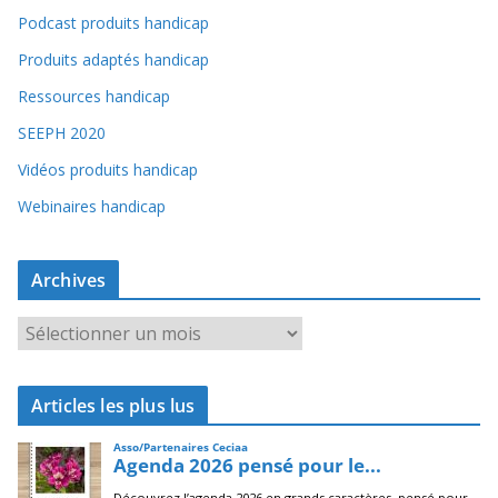
Podcast produits handicap
Produits adaptés handicap
Ressources handicap
SEEPH 2020
Vidéos produits handicap
Webinaires handicap
Archives
A
r
c
Articles les plus lus
h
i
v
e