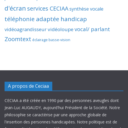
d'écran
services CECIAA
synthèse vocale
téléphonie adaptée handicap
vocal/ parlant
vidéoagrandisseur
vidéoloupe
Zoomtext
éclairage basse-vision
A propos de Ceciaa
CECIAA a été créée en 1990 par des personnes aveugles dont
Jean-Luc AUGAUDY, aujourd'hui Président de la Société. Notre
philosophie se caractérise par une approche globale de
l'insertion des personnes handicapées. Notre politique est de