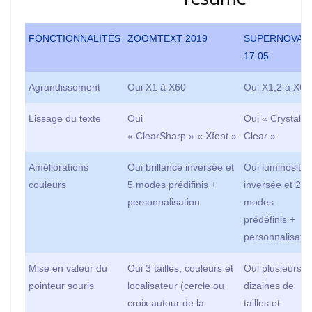
FONCTIONNALITÉS
ZOOMTEXT 2019
SUPERNOVA
17.05
Agrandissement
Oui X1 à X60
Oui X1,2 à X64
Lissage du texte
Oui
Oui « Crystal
« ClearSharp » « Xfont »
Clear »
Améliorations
Oui brillance inversée et
Oui luminosité
couleurs
5 modes prédifinis +
inversée et 24
personnalisation
modes
prédéfinis +
personnalisatio
Mise en valeur du
Oui 3 tailles, couleurs et
Oui plusieurs
pointeur souris
localisateur (cercle ou
dizaines de
croix autour de la
tailles et