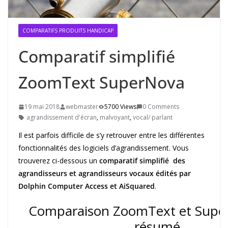
COMPARATIFS PRODUITS HANDICAP
Comparatif simplifié
ZoomText SuperNova
19 mai 2018
webmaster
5700 Views
0 Comments
agrandissement d'écran
,
malvoyant
,
vocal/ parlant
Il est parfois difficile de s’y retrouver entre les différentes
fonctionnalités des logiciels d’agrandissement. Vous
trouverez ci-dessous un
comparatif simplifié des
agrandisseurs et agrandisseurs vocaux édités par
Dolphin Computer Access et AiSquared
.
Comparaison ZoomText et Super
résumé