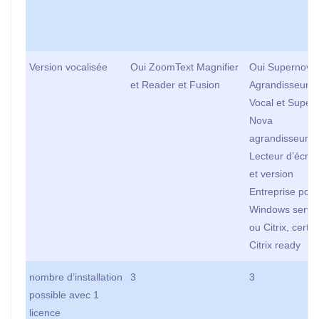
Version vocalisée
Oui ZoomText Magnifier
Oui Supernova
et Reader et Fusion
Agrandisseur
Vocal et Super
Nova
agrandisseur e
Lecteur d’écra
et version
Entreprise pour
Windows serve
ou Citrix, certifi
Citrix ready
nombre d’installation
3
3
possible avec 1
licence