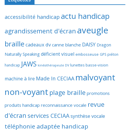
actu handicap
accessibilité handicap
aveugle
agrandissement d'écran
braille
DAISY
cadeaux dv
canne blanche
Dragon
déficient visuel
Naturally Speaking
embosseuse
GPS piéton
JAWS
lunettes basse-vision
handicap
kinésithérapeute DV
malvoyant
Made In CECIAA
machine à lire
non-voyant
plage braille
promotions
revue
produits handicap
reconnaissance vocale
d'écran
services CECIAA
synthèse vocale
téléphonie adaptée handicap