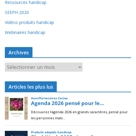
Ressources handicap
SEEPH 2020
Vidéos produits handicap
Webinaires handicap
Archives
A
r
c
Articles les plus lus
h
i
v
e
s