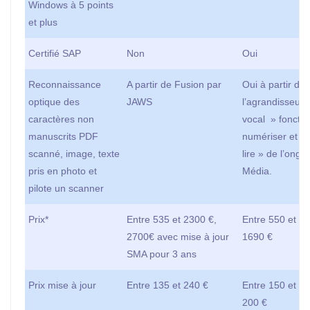
Windows à 5 points
et plus
Certifié SAP
Non
Oui
Reconnaissance
A partir de Fusion par
Oui à partir de
optique des
JAWS
l’agrandisseur
caractères non
vocal » fonctio
manuscrits PDF
numériser et
scanné, image, texte
lire » de l’ongle
pris en photo et
Média.
pilote un scanner
Prix*
Entre 535 et 2300 €,
Entre 550 et
2700€ avec mise à jour
1690 €
SMA pour 3 ans
Prix mise à jour
Entre 135 et 240 €
Entre 150 et
200 €