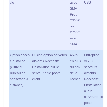
clé
avec
USB
SMA
Pro :
2300€
ou
2700€
avec
SMA
Option accès
Fusion option serveurs
450€
Entreprise
à distance
distants Nécessite
en plus
v17.05
(Citrix ou
l’installation sur le
du prix
serveurs
Bureau de
serveur et le poste
de la
distants
connexion à
client
licence
Nécessite
distance)
l’installation
sur le
serveur et le
poste