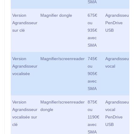
SMA
Version
Magnifier dongle
675€
Agrandisseur
Agrandisseur
ou
PenDrive
sur clé
935€
USB
avec
SMA
Version
Magnifier/screenreader
745€
Agrandisseur
Agrandisseur
ou
vocal
vocalisée
905€
avec
SMA
Version
Magnifier/screenreader
875€
Agrandisseur
Agrandisseur
dongle
ou
vocal
vocalisée sur
1190€
PenDrive
clé
avec
USB
SMA