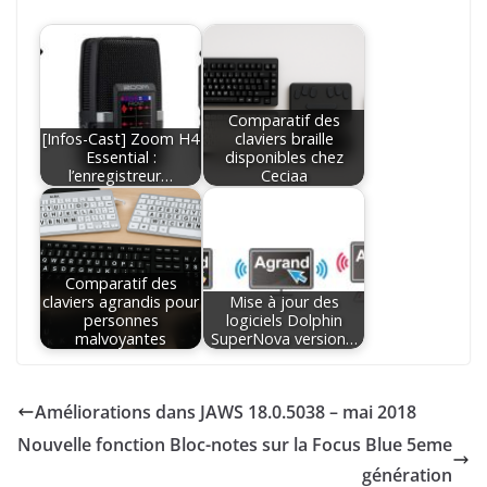
Comparatif des
[Infos-Cast] Zoom H4
claviers braille
Essential :
disponibles chez
l’enregistreur…
Ceciaa
Comparatif des
claviers agrandis pour
Mise à jour des
personnes
logiciels Dolphin
malvoyantes
SuperNova version…
Améliorations dans JAWS 18.0.5038 – mai 2018
Nouvelle fonction Bloc-notes sur la Focus Blue 5eme
génération