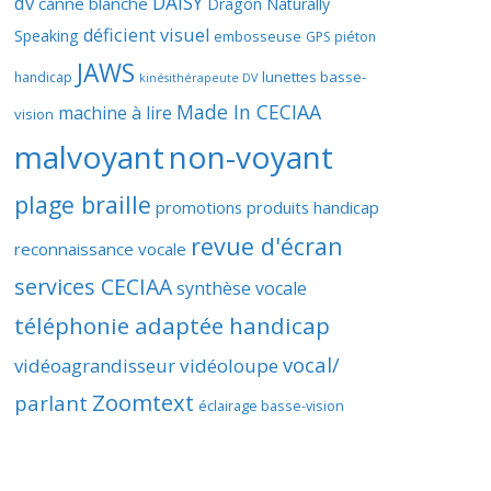
DAISY
dv
canne blanche
Dragon Naturally
déficient visuel
Speaking
embosseuse
GPS piéton
JAWS
lunettes basse-
handicap
kinésithérapeute DV
Made In CECIAA
machine à lire
vision
malvoyant
non-voyant
plage braille
promotions produits handicap
revue d'écran
reconnaissance vocale
services CECIAA
synthèse vocale
téléphonie adaptée handicap
vocal/
vidéoagrandisseur
vidéoloupe
Zoomtext
parlant
éclairage basse-vision