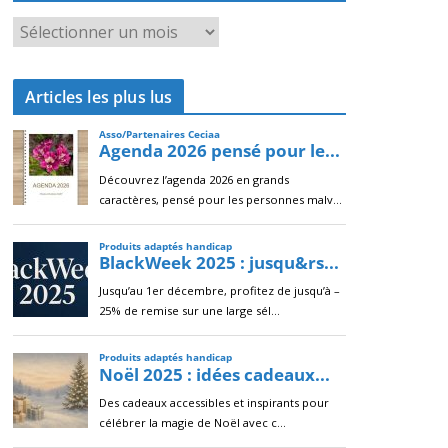
A
r
c
Articles les plus lus
h
i
v
e
s