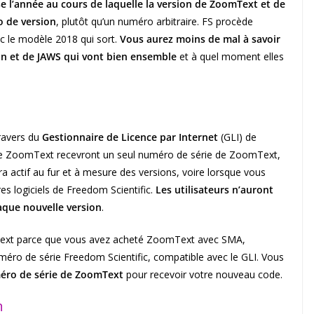
se l’année au cours de laquelle la version de ZoomText et de
o de version
, plutôt qu’un numéro arbitraire. FS procède
nc le modèle 2018 qui sort.
Vous aurez moins de mal à savoir
on et de JAWS qui vont bien ensemble
et à quel moment elles
ravers du
Gestionnaire de Licence par Internet
(GLI) de
es de ZoomText recevront un seul numéro de série de ZoomText,
 actif au fur et à mesure des versions, voire lorsque vous
es logiciels de Freedom Scientific.
Les utilisateurs n’auront
aque nouvelle version
.
mText parce que vous avez acheté ZoomText avec SMA,
méro de série Freedom Scientific, compatible avec le GLI. Vous
ro de série de ZoomText
pour recevoir votre nouveau code.
n