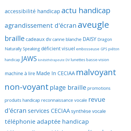
actu handicap
accessibilité handicap
aveugle
agrandissement d'écran
braille
DAISY
cadeaux dv
canne blanche
Dragon
déficient visuel
Naturally Speaking
embosseuse
GPS piéton
JAWS
lunettes basse-vision
handicap
kinésithérapeute DV
malvoyant
Made In CECIAA
machine à lire
non-voyant
plage braille
promotions
revue
produits handicap
reconnaissance vocale
d'écran
services CECIAA
synthèse vocale
téléphonie adaptée handicap