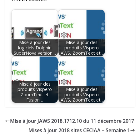
Mise à jour des
Mise à jour des
logiciels Dolphin
produits Vispero
SuperNova version…
JAWS, ZoomText et…
Mise à jour des
produits Vispero
Mise à jour des
ZoomText et
produits Vispero
Fusion…
JAWS, ZoomText et…
Mise à jour JAWS 2018.1712.10 du 11 décembre 2017
Mises à jour 2018 sites CECIAA – Semaine 1