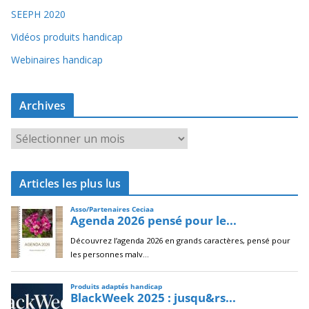
SEEPH 2020
Vidéos produits handicap
Webinaires handicap
Archives
A
r
c
Articles les plus lus
h
i
v
e
s