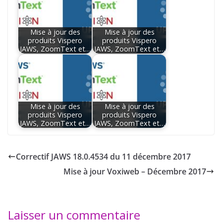
Mise à jour des
Mise à jour des
produits Vispero
produits Vispero
JAWS, ZoomText et…
JAWS, ZoomText et…
Mise à jour des
Mise à jour des
produits Vispero
produits Vispero
JAWS, ZoomText et…
JAWS, ZoomText et…
Correctif JAWS 18.0.4534 du 11 décembre 2017
Mise à jour Voxiweb – Décembre 2017
Laisser un commentaire