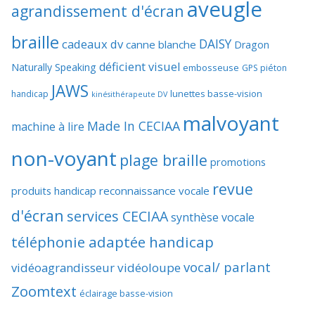
aveugle
agrandissement d'écran
braille
DAISY
cadeaux dv
canne blanche
Dragon
déficient visuel
Naturally Speaking
embosseuse
GPS piéton
JAWS
lunettes basse-vision
handicap
kinésithérapeute DV
malvoyant
Made In CECIAA
machine à lire
non-voyant
plage braille
promotions
revue
produits handicap
reconnaissance vocale
d'écran
services CECIAA
synthèse vocale
téléphonie adaptée handicap
vocal/ parlant
vidéoagrandisseur
vidéoloupe
Zoomtext
éclairage basse-vision