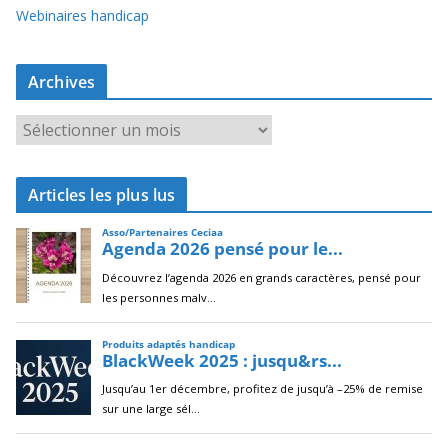
Webinaires handicap
Archives
A
r
c
Articles les plus lus
h
i
v
e
s